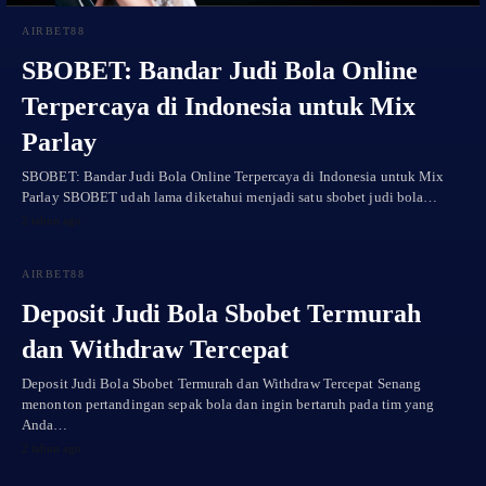
AIRBET88
SBOBET: Bandar Judi Bola Online
Terpercaya di Indonesia untuk Mix
Parlay
SBOBET: Bandar Judi Bola Online Terpercaya di Indonesia untuk Mix
Parlay SBOBET udah lama diketahui menjadi satu sbobet judi bola…
2 tahun ago
AIRBET88
Deposit Judi Bola Sbobet Termurah
dan Withdraw Tercepat
Deposit Judi Bola Sbobet Termurah dan Withdraw Tercepat Senang
menonton pertandingan sepak bola dan ingin bertaruh pada tim yang
Anda…
2 tahun ago