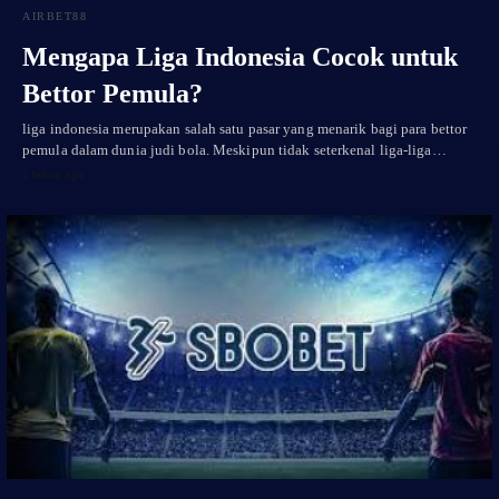
AIRBET88
Mengapa Liga Indonesia Cocok untuk
Bettor Pemula?
liga indonesia merupakan salah satu pasar yang menarik bagi para bettor
pemula dalam dunia judi bola. Meskipun tidak seterkenal liga-liga…
2 tahun ago