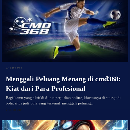
AIRBET88
Menggali Peluang Menang di cmd368:
Kiat dari Para Profesional
Bagi kamu yang aktif di dunia perjudian online, khususnya di situs judi
bola, situs judi bola yang terkenal, menggali peluang…
2 tahun ago