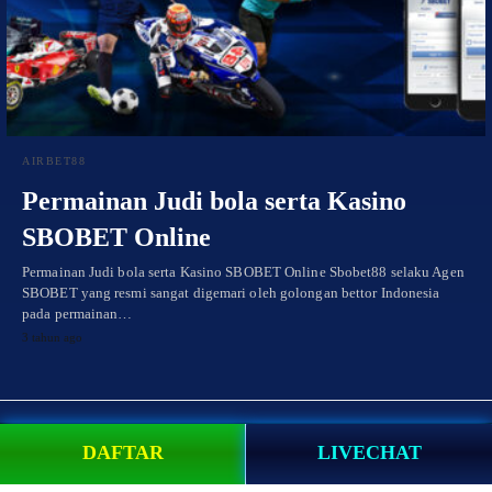
AIRBET88
Permainan Judi bola serta Kasino
SBOBET Online
Permainan Judi bola serta Kasino SBOBET Online Sbobet88 selaku Agen
SBOBET yang resmi sangat digemari oleh golongan bettor Indonesia
pada permainan…
3 tahun ago
DAFTAR
LIVECHAT
agentogel-terpercaya.com