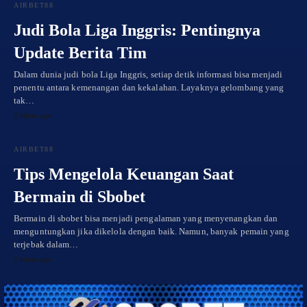
AIRBET88
Judi Bola Liga Inggris: Pentingnya
Update Berita Tim
Dalam dunia judi bola Liga Inggris, setiap detik informasi bisa menjadi
penentu antara kemenangan dan kekalahan. Layaknya gelombang yang
tak…
2 tahun ago
AIRBET88
Tips Mengelola Keuangan Saat
Bermain di Sbobet
Bermain di sbobet bisa menjadi pengalaman yang menyenangkan dan
menguntungkan jika dikelola dengan baik. Namun, banyak pemain yang
terjebak dalam…
2 tahun ago