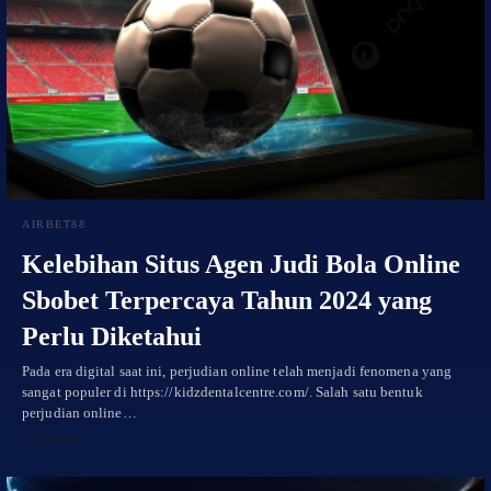
AIRBET88
Kelebihan Situs Agen Judi Bola Online
Sbobet Terpercaya Tahun 2024 yang
Perlu Diketahui
Pada era digital saat ini, perjudian online telah menjadi fenomena yang
sangat populer di https://kidzdentalcentre.com/. Salah satu bentuk
perjudian online…
3 tahun ago