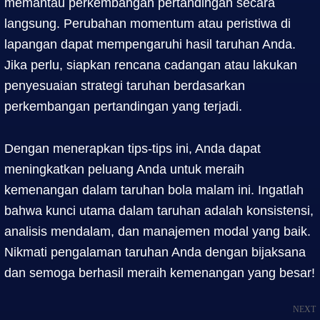
memantau perkembangan pertandingan secara
langsung. Perubahan momentum atau peristiwa di
lapangan dapat mempengaruhi hasil taruhan Anda.
Jika perlu, siapkan rencana cadangan atau lakukan
penyesuaian strategi taruhan berdasarkan
perkembangan pertandingan yang terjadi.
Dengan menerapkan tips-tips ini, Anda dapat
meningkatkan peluang Anda untuk meraih
kemenangan dalam taruhan bola malam ini. Ingatlah
bahwa kunci utama dalam taruhan adalah konsistensi,
analisis mendalam, dan manajemen modal yang baik.
Nikmati pengalaman taruhan Anda dengan bijaksana
dan semoga berhasil meraih kemenangan yang besar!
NEXT