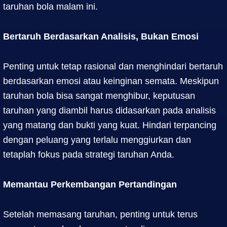
taruhan bola malam ini.
Bertaruh Berdasarkan Analisis, Bukan Emosi
Penting untuk tetap rasional dan menghindari bertaruh
berdasarkan emosi atau keinginan semata. Meskipun
taruhan bola bisa sangat menghibur, keputusan
taruhan yang diambil harus didasarkan pada analisis
yang matang dan bukti yang kuat. Hindari terpancing
dengan peluang yang terlalu menggiurkan dan
tetaplah fokus pada strategi taruhan Anda.
Memantau Perkembangan Pertandingan
Setelah memasang taruhan, penting untuk terus