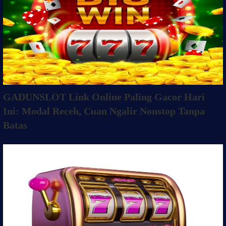
GADUNSLOT Link Online Paling Gacor Hari
Ini: Modal Receh, Cuan Ngalir Nonstop Tanpa
Batas