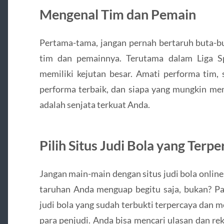
Mengenal Tim dan Pemain
Pertama-tama, jangan pernah bertaruh buta-b
tim dan pemainnya. Terutama dalam Liga S
memiliki kejutan besar. Amati performa tim, 
performa terbaik, dan siapa yang mungkin mem
adalah senjata terkuat Anda.
Pilih Situs Judi Bola yang Terp
Jangan main-main dengan situs judi bola online
taruhan Anda menguap begitu saja, bukan? Pa
judi bola yang sudah terbukti terpercaya dan m
para penjudi. Anda bisa mencari ulasan dan re