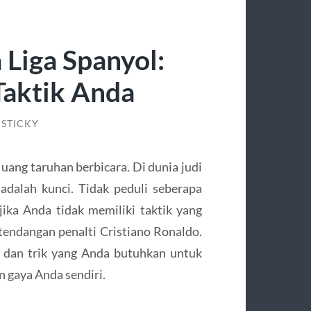
 Liga Spanyol:
aktik Anda
STICKY
uang taruhan berbicara. Di dunia judi
 adalah kunci. Tidak peduli seberapa
ika Anda tidak memiliki taktik yang
 tendangan penalti Cristiano Ronaldo.
 dan trik yang Anda butuhkan untuk
 gaya Anda sendiri.