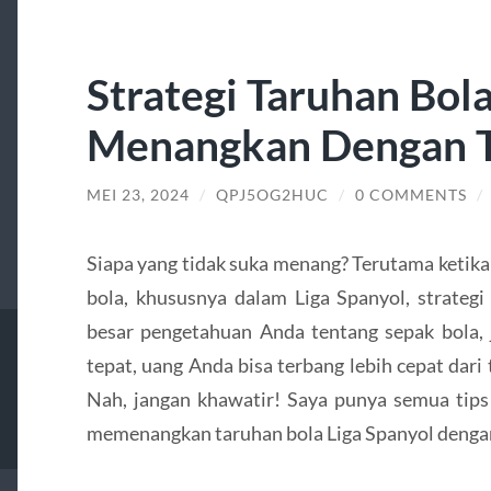
Strategi Taruhan Bola
Menangkan Dengan T
MEI 23, 2024
/
QPJ5OG2HUC
/
0 COMMENTS
/
Siapa yang tidak suka menang? Terutama ketika 
bola, khususnya dalam Liga Spanyol, strategi
besar pengetahuan Anda tentang sepak bola, j
tepat, uang Anda bisa terbang lebih cepat dari
Nah, jangan khawatir! Saya punya semua tips
memenangkan taruhan bola Liga Spanyol dengan