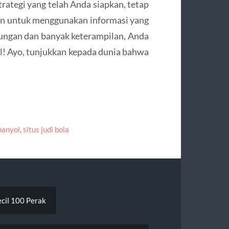
trategi yang telah Anda siapkan, tetap
kan untuk menggunakan informasi yang
tungan dan banyak keterampilan, Anda
yol! Ayo, tunjukkan kepada dunia bahwa
spanyol
,
situs judi bola
ecil 100 Perak