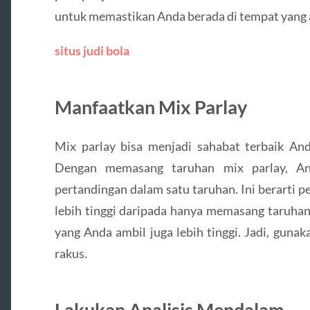
untuk memastikan Anda berada di tempat yang
situs judi bola
Manfaatkan Mix Parlay
Mix parlay bisa menjadi sahabat terbaik An
Dengan memasang taruhan mix parlay, An
pertandingan dalam satu taruhan. Ini berarti 
lebih tinggi daripada hanya memasang taruhan
yang Anda ambil juga lebih tinggi. Jadi, gunak
rakus.
Lakukan Analisis Mendalam