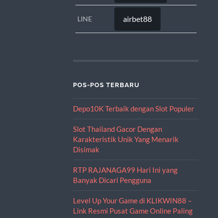
airbet88
LINE
POS-POS TERBARU
Depo10K Terbaik dengan Slot Populer
Slot Thailand Gacor Dengan
Karakteristik Unik Yang Menarik
Disimak
RTP RAJANAGA99 Hari Ini yang
Banyak Dicari Pengguna
Level Up Your Game di KLIKWIN88 –
Link Resmi Pusat Game Online Paling