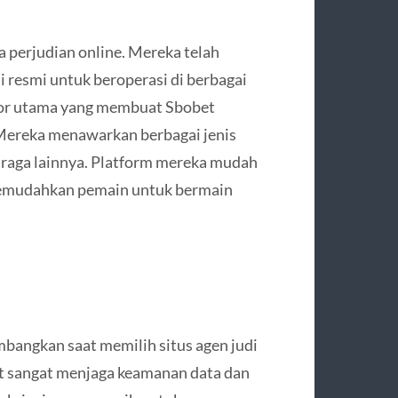
a perjudian online. Mereka telah
i resmi untuk beroperasi di berbagai
tor utama yang membuat Sbobet
. Mereka menawarkan berbagai jenis
ahraga lainnya. Platform mereka mudah
 memudahkan pemain untuk bermain
imbangkan saat memilih situs agen judi
et sangat menjaga keamanan data dan