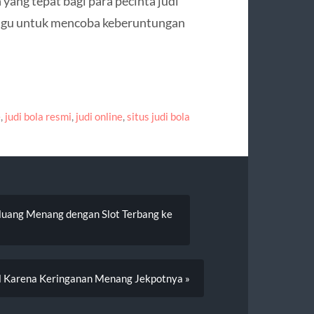
 yang tepat bagi para pecinta judi
 ragu untuk mencoba keberuntungan
e
,
judi bola resmi
,
judi online
,
situs judi bola
eluang Menang dengan Slot Terbang ke
l Karena Keringanan Menang Jekpotnya »