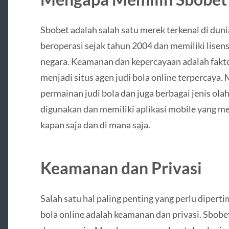
Sbobet adalah salah satu merek terkenal di duni
beroperasi sejak tahun 2004 dan memiliki lisens
negara. Keamanan dan kepercayaan adalah fak
menjadi situs agen judi bola online terpercaya
permainan judi bola dan juga berbagai jenis ol
digunakan dan memiliki aplikasi mobile yang
kapan saja dan di mana saja.
Keamanan dan Privasi
Salah satu hal paling penting yang perlu dipert
bola online adalah keamanan dan privasi. Sbob