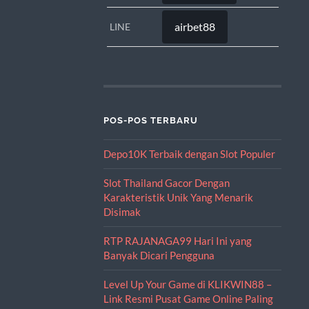
airbet88
LINE
POS-POS TERBARU
Depo10K Terbaik dengan Slot Populer
Slot Thailand Gacor Dengan
Karakteristik Unik Yang Menarik
Disimak
RTP RAJANAGA99 Hari Ini yang
Banyak Dicari Pengguna
Level Up Your Game di KLIKWIN88 –
Link Resmi Pusat Game Online Paling