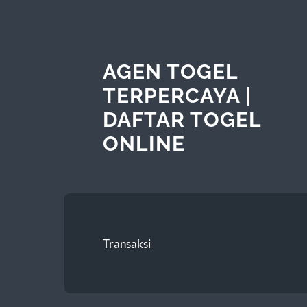
AGEN TOGEL
TERPERCAYA |
DAFTAR TOGEL
ONLINE
Transaksi