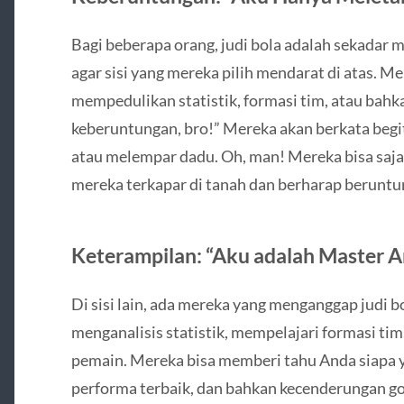
Bagi beberapa orang, judi bola adalah sekadar 
agar sisi yang mereka pilih mendarat di atas. 
mempedulikan statistik, formasi tim, atau bahk
keberuntungan, bro!” Mereka akan berkata begit
atau melempar dadu. Oh, man! Mereka bisa saja 
mereka terkapar di tanah dan berharap beruntun
Keterampilan: “Aku adalah Master An
Di sisi lain, ada mereka yang menganggap judi b
menganalisis statistik, mempelajari formasi tim
pemain. Mereka bisa memberi tahu Anda siapa y
performa terbaik, dan bahkan kecenderungan gol