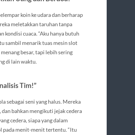
melempar koin ke udara dan berharap
Mereka meletakkan taruhan tanpa
an kondisi cuaca. “Aku hanya butuh
u sambil menarik tuas mesin slot
menang besar, tapi lebih sering
g di lain waktu.
alisis Tim!”
ola sebagai seni yang halus. Mereka
, dan bahkan mengikuti jejak cedera
ang cedera, siapa yang dalam
 pada menit-menit tertentu. “Itu