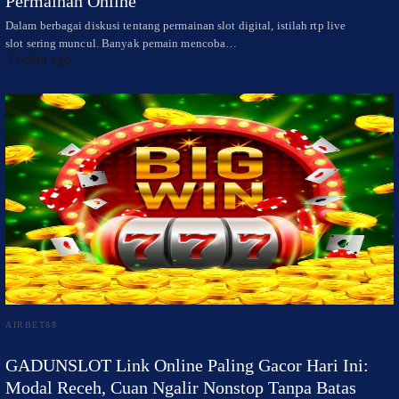
Permainan Online
Dalam berbagai diskusi tentang permainan slot digital, istilah rtp live
slot sering muncul. Banyak pemain mencoba…
4 bulan ago
AIRBET88
GADUNSLOT Link Online Paling Gacor Hari Ini:
Modal Receh, Cuan Ngalir Nonstop Tanpa Batas