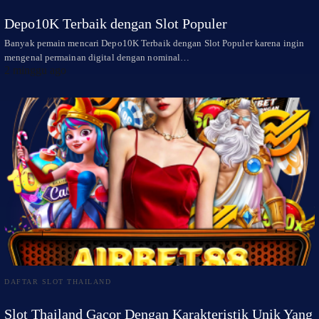
Depo10K Terbaik dengan Slot Populer
Banyak pemain mencari Depo10K Terbaik dengan Slot Populer karena ingin
mengenal permainan digital dengan nominal…
2 minggu ago
DAFTAR SLOT THAILAND
Slot Thailand Gacor Dengan Karakteristik Unik Yang