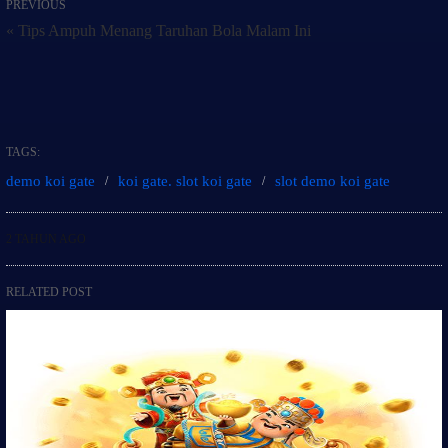
PREVIOUS
« Tips Ampuh Menang Taruhan Bola Malam Ini
TAGS:
demo koi gate
koi gate. slot koi gate
slot demo koi gate
2 TAHUN AGO
RELATED POST