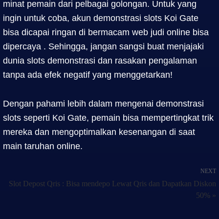
minat pemain dari pelbagai golongan. Untuk yang
ingin untuk coba, akun demonstrasi slots Koi Gate
bisa dicapai ringan di bermacam web judi online bisa
dipercaya . Sehingga, jangan sangsi buat menjajaki
dunia slots demonstrasi dan rasakan pengalaman
tanpa ada efek negatif yang menggetarkan!
Dengan pahami lebih dalam mengenai demonstrasi
slots seperti Koi Gate, pemain bisa mempertingkat trik
mereka dan mengoptimalkan kesenangan di saat
main taruhan online.
NEXT
Slot Depost Qris : Bisa mendepo Lewat Qris dan Dapatkan Diskon
50% »