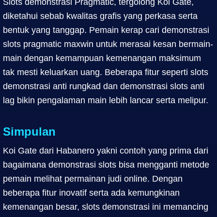
Slots demonstrasi Pragmatic, tergolong Koi Gate,
diketahui sebab kwalitas grafis yang perkasa serta
bentuk yang tanggap. Pemain kerap cari demonstrasi
slots pragmatic maxwin untuk merasai kesan bermain-
main dengan kemampuan kemenangan maksimum
tak mesti keluarkan uang. Beberapa fitur seperti slots
demonstrasi anti rungkad dan demonstrasi slots anti
lag bikin pengalaman main lebih lancar serta melipur.
Simpulan
Koi Gate dari Habanero yakni contoh yang prima dari
bagaimana demonstrasi slots bisa mengganti metode
pemain melihat permainan judi online. Dengan
beberapa fitur inovatif serta ada kemungkinan
kemenangan besar, slots demonstrasi ini memancing