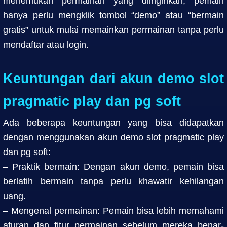
menemukan permainan yang diinginkan, pemain
hanya perlu mengklik tombol “demo” atau “bermain
gratis” untuk mulai memainkan permainan tanpa perlu
mendaftar atau login.
Keuntungan dari akun demo slot
pragmatic play dan pg soft
Ada beberapa keuntungan yang bisa didapatkan
dengan menggunakan akun demo slot pragmatic play
dan pg soft:
– Praktik bermain: Dengan akun demo, pemain bisa
berlatih bermain tanpa perlu khawatir kehilangan
uang.
– Mengenal permainan: Pemain bisa lebih memahami
aturan dan fitur permainan sebelum mereka benar-