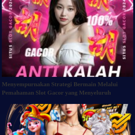
Menyempurnakan Strategi Bermain Melalui
Pemahaman Slot Gacor yang Menyeluruh