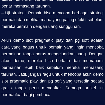
benar memasang taruhan.
– Uji strategi: Pemain bisa mencoba berbagai strategi
bermain dan melihat mana yang paling efektif sebelum
mereka bermain dengan uang sungguhan.
Akun demo slot pragmatic play dan pg soft adalah
cara yang bagus untuk pemain yang ingin mencoba
permainan tanpa harus mengeluarkan uang. Dengan
akun demo, mereka bisa berlatih dan memahami
permainan lebih baik sebelum mereka memasang
taruhan. Jadi, jangan ragu untuk mencoba akun demo
slot pragmatic play dan pg soft yang tersedia secara
gratis tanpa perlu mendaftar. Semoga artikel ini
bermanfaat bagi pembaca.