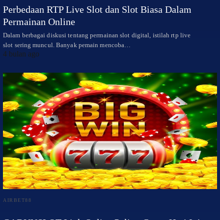
Perbedaan RTP Live Slot dan Slot Biasa Dalam
Permainan Online
Dalam berbagai diskusi tentang permainan slot digital, istilah rtp live
slot sering muncul. Banyak pemain mencoba…
4 bulan ago
AIRBET88