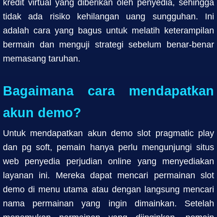
kredit virtual yang diberikan oleh penyedia, sehingga
tidak ada risiko kehilangan uang sungguhan. Ini
adalah cara yang bagus untuk melatih keterampilan
bermain dan menguji strategi sebelum benar-benar
memasang taruhan.
Bagaimana cara mendapatkan
akun demo?
Untuk mendapatkan akun demo slot pragmatic play
dan pg soft, pemain hanya perlu mengunjungi situs
web penyedia perjudian online yang menyediakan
layanan ini. Mereka dapat mencari permainan slot
demo di menu utama atau dengan langsung mencari
nama permainan yang ingin dimainkan. Setelah