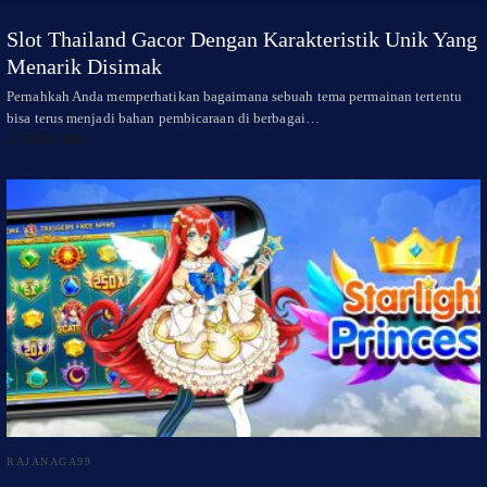
Slot Thailand Gacor Dengan Karakteristik Unik Yang
Menarik Disimak
Pernahkah Anda memperhatikan bagaimana sebuah tema permainan tertentu
bisa terus menjadi bahan pembicaraan di berbagai…
2 bulan ago
RAJANAGA99