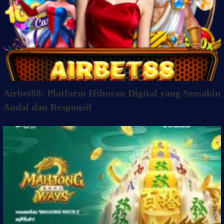
Airbet88: Platform Hiburan Digital yang Semakin
Andal dan Responsif