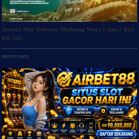
Inovasi Slot Terbaru: Mahjong Ways 1 dan 2 dari
PG Soft
RECENT POSTS