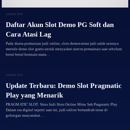
AIRBET88
Daftar Akun Slot Demo PG Soft dan
Cara Atasi Lag
Pada dunia permainan judi online, slots demonstrasi jadi salah satunya
metode demo slot gratis untuk menyadari sistem permainan saat sebelum
betul-betul bermain-main…
2 tahun ago
AIRBET88
Update Terbaru: Demo Slot Pragmatic
Play yang Menarik
PRAGMATIC SLOT: Situs Judi Slots Online Mitra Sah Pragmatic Play
Dalam era digital seperti saat ini, judi online bertambah tenar di
golongan masyarakat…
2 tahun ago