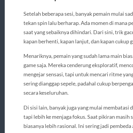
Setelah beberapa sesi, banyak pemain mulai sa
tekan spin lalu berharap. Ada momen di mana pe
saat yang sebaiknya dihindari. Dari sini, trik gaco
kapan berhenti, kapan lanjut, dan kapan cukup g
Menariknya, pemain yang sudah lama main biasa
game saja. Mereka cenderung eksploratif, menc
mengejar sensasi, tapi untuk mencari ritme yan
sering dianggap sepele, padahal cukup berpen
secara keseluruhan.
Di sisi lain, banyak juga yang mulai membatasi d
tapi lebih ke menjaga fokus. Saat pikiran masih 
biasanya lebih rasional. Ini sering jadi pembed