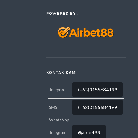
POWERED BY :
KONTAK KAMI
(+63)3155684199
Telepon
(+63)3155684199
SMS
WhatsApp
@airbet88
Telegram