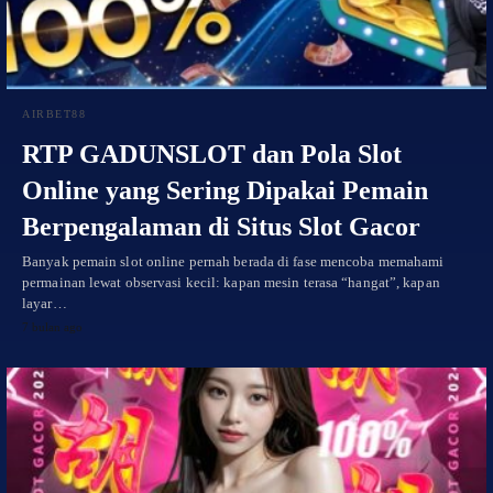
AIRBET88
RTP GADUNSLOT dan Pola Slot
Online yang Sering Dipakai Pemain
Berpengalaman di Situs Slot Gacor
Banyak pemain slot online pernah berada di fase mencoba memahami
permainan lewat observasi kecil: kapan mesin terasa “hangat”, kapan
layar…
7 bulan ago