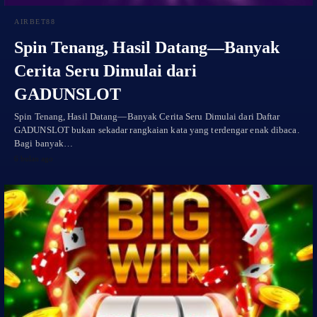
AIRBET88
Spin Tenang, Hasil Datang—Banyak
Cerita Seru Dimulai dari
GADUNSLOT
Spin Tenang, Hasil Datang—Banyak Cerita Seru Dimulai dari Daftar
GADUNSLOT bukan sekadar rangkaian kata yang terdengar enak dibaca.
Bagi banyak…
6 bulan ago