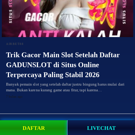
AIRBET88
Trik Gacor Main Slot Setelah Daftar
GADUNSLOT di Situs Online
Terpercaya Paling Stabil 2026
Banyak pemain slot yang setelah daftar justru bingung harus mulai dari
mana. Bukan karena kurang game atau fitur, tapi karena…
7 bulan ago
DAFTAR
LIVECHAT
agentogel-terpercaya.com