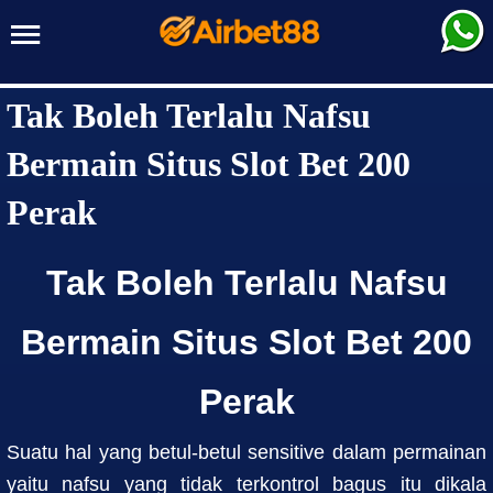
AIRBET88
Tak Boleh Terlalu Nafsu
Bermain Situs Slot Bet 200
Perak
Tak Boleh Terlalu Nafsu
Bermain Situs Slot Bet 200
Perak
Suatu hal yang betul-betul sensitive dalam permainan
yaitu nafsu yang tidak terkontrol bagus itu dikala