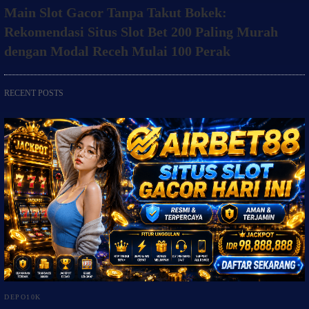
Main Slot Gacor Tanpa Takut Bokek:
Rekomendasi Situs Slot Bet 200 Paling Murah
dengan Modal Receh Mulai 100 Perak
RECENT POSTS
DEPO10K