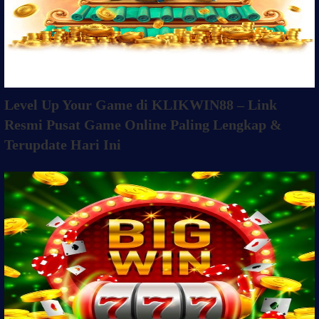
Level Up Your Game di KLIKWIN88 – Link
Resmi Pusat Game Online Paling Lengkap &
Terupdate Hari Ini