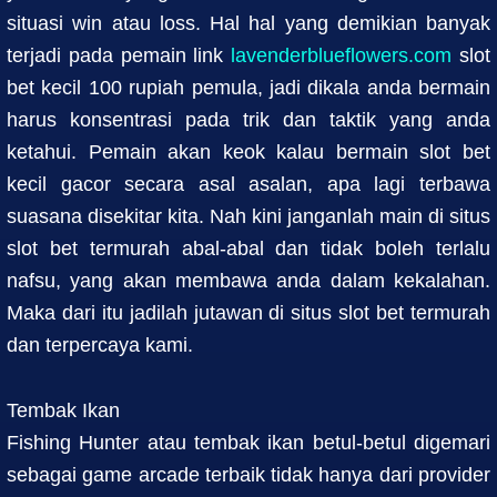
situasi win atau loss. Hal hal yang demikian banyak
terjadi pada pemain link
lavenderblueflowers.com
slot
bet kecil 100 rupiah pemula, jadi dikala anda bermain
harus konsentrasi pada trik dan taktik yang anda
ketahui. Pemain akan keok kalau bermain slot bet
kecil gacor secara asal asalan, apa lagi terbawa
suasana disekitar kita. Nah kini janganlah main di situs
slot bet termurah abal-abal dan tidak boleh terlalu
nafsu, yang akan membawa anda dalam kekalahan.
Maka dari itu jadilah jutawan di situs slot bet termurah
dan terpercaya kami.
Tembak Ikan
Fishing Hunter atau tembak ikan betul-betul digemari
sebagai game arcade terbaik tidak hanya dari provider