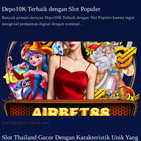
Depo10K Terbaik dengan Slot Populer
Banyak pemain mencari Depo10K Terbaik dengan Slot Populer karena ingin
mengenal permainan digital dengan nominal…
2 minggu ago
DAFTAR SLOT THAILAND
Slot Thailand Gacor Dengan Karakteristik Unik Yang