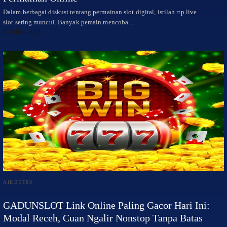
Dalam berbagai diskusi tentang permainan slot digital, istilah rtp live
slot sering muncul. Banyak pemain mencoba…
4 bulan ago
AIRBET88
GADUNSLOT Link Online Paling Gacor Hari Ini:
Modal Receh, Cuan Ngalir Nonstop Tanpa Batas