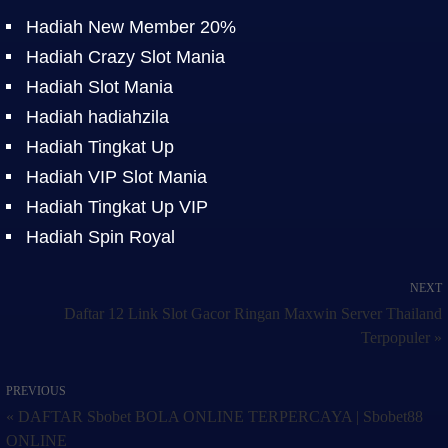
Hadiah New Member 20%
Hadiah Crazy Slot Mania
Hadiah Slot Mania
Hadiah hadiahzila
Hadiah Tingkat Up
Hadiah VIP Slot Mania
Hadiah Tingkat Up VIP
Hadiah Spin Royal
NEXT
Daftar 12 Link Slot Gacor Ringan Maxwin Server Thailand
Terpopuler »
PREVIOUS
« DAFTAR Sbobet BOLA ONLINE TERPERCAYA | Sbobet88
ONLINE