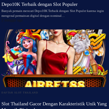
Depo10K Terbaik dengan Slot Populer
Banyak pemain mencari Depo10K Terbaik dengan Slot Populer karena ingin
mengenal permainan digital dengan nominal…
2 minggu ago
DAFTAR SLOT THAILAND
Slot Thailand Gacor Dengan Karakteristik Unik Yang