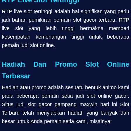
RTP live slot tertinggi adalah hal signifikan yang perlu
jadi bahan pemikiran pemain slot gacor terbaru. RTP
live slot yang lebih tinggi bermakna memberi
kesempatan kemenangan tinggi untuk beberapa
pemain judi slot online.
Hadiah Dan Promo Slot Online
Terbesar
Hadiah atau promo adalah sesuatu bentuk animo kami
pada beberapa pemain setia judi slot online gacor.
Situs judi slot gacor gampang maxwin hari ini Slot
Terbaru telah menyiapkan hadiah yang banyak dan
besar untuk Anda pemain setia kami, misalnya: