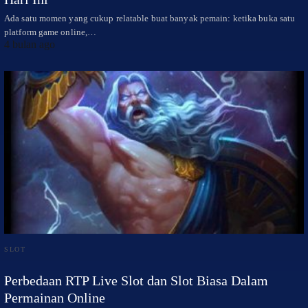
Ada satu momen yang cukup relatable buat banyak pemain: ketika buka satu
platform game online,…
4 bulan ago
SLOT
Perbedaan RTP Live Slot dan Slot Biasa Dalam
Permainan Online