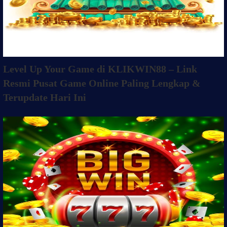
Level Up Your Game di KLIKWIN88 – Link
Resmi Pusat Game Online Paling Lengkap &
Terupdate Hari Ini