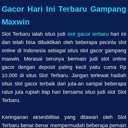
Gacor Hari Ini Terbaru Gampang
Maxwin
Slot Terbaru ialah situs judi
slot gacor terbaru
hari ini
dan telah bisa dibuktikan oleh beberapa pecinta slot
online di Indonesia sebagai situs slot gacor gampang
maxwin. Merasai serunya bermain judi slot online
gacor dengan deposit paling kecil yaitu cuma Rp
10.000 di situs Slot Terbaru. Jangan terlewat hadiah
situs slot gacor terbaik dari juta-an sampai beberapa
ratus juta rupiah tiap hari bersama situs judi slot Slot
Terbaru.
Keringanan aksesbilitas yang ditawari oleh Slot
Terbaru benar-benar mempermudah beberapa pemain