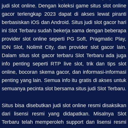
judi slot online. Dengan koleksi game situs slot online
gacor terlengkap 2023 dapat di akses lewat piranti
berbasiskan iOS dan Android. Situs judi slot gacor hari
ini Slot Terbaru sudah bekerja sama dengan beberapa
provider slot online seperti PG Soft, Pragmatic Play,
IDN Slot, Nolimit City, dan provider slot gacor lain.
Dalam situs slot gacor terbaru Slot Terbaru ada juga
info penting seperti RTP live slot, trik dan tips slot
online, bocoran skema gacor, dan informasi-informasi
penting yang lain. Semua info itu gratis di akses untuk
semuanya pecinta slot bersama situs judi Slot Terbaru.
Situs bisa disebutkan judi slot online resmi disaksikan
dari lisensi resmi yang didapatkan. Misalnya Slot
Terbaru telah memperoleh support dan lisensi resmi