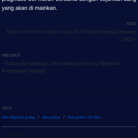
yang akan di mainkan.
NEXT
Daftar 10 Web Slot Online Gacor 2023 Mudah Menang Terupdate
2023 »
PREVIOUS
« Rahasia Kemenangan: Situs Mahjong Slot yang Menjamin
Kemenangan Mantap!
TAGS:
slot deposit pulsa
slot pulsa
slot pulsa 10 ribu
2 TAHUN AGO