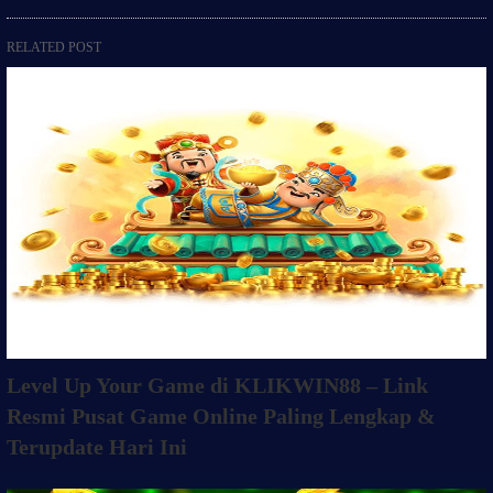
RELATED POST
Level Up Your Game di KLIKWIN88 – Link
Resmi Pusat Game Online Paling Lengkap &
Terupdate Hari Ini