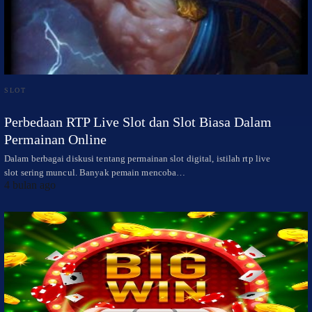
SLOT
Perbedaan RTP Live Slot dan Slot Biasa Dalam
Permainan Online
Dalam berbagai diskusi tentang permainan slot digital, istilah rtp live
slot sering muncul. Banyak pemain mencoba…
4 bulan ago