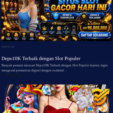
DEPO10K
Depo10K Terbaik dengan Slot Populer
Banyak pemain mencari Depo10K Terbaik dengan Slot Populer karena ingin
mengenal permainan digital dengan nominal…
3 minggu ago