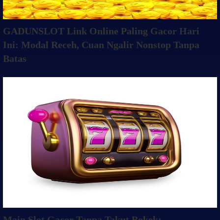
GADUNSLOT Link Online Paling Gacor Hari
Ini: Modal Receh, Cuan Ngalir Nonstop Tanpa
Batas
Main Slot Gacor Tanpa Takut Bokek: