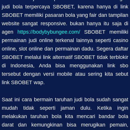
judi bola terpercaya SBOBET, karena hanya di link
SBOBET memiliki pasaran bola yang fair dan tampilan
website sangat responsive. bukan hanya itu saja di
agen
https://bodybybungee.com/
SBOBET memiliki
permainan judi online terkenal lainnya seperti casino
online, slot online dan permainan dadu. Segera daftar
SBOBET melalui link alternatif SBOBET tidak terblokir
di Indonesia, Anda bisa menggunakan link sbo
tersebut dengan versi mobile atau sering kita sebut
link SBOBET wap.
Saat ini cara bermain taruhan judi bola sudah sangat
mudah tidak seperti jaman dulu. Ketika ingin
melakukan taruhan bola kita mencari bandar bola
darat dan kemungkinan bisa merugikan pemain,