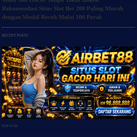
Rekomendasi Situs Slot Bet 200 Paling Murah
dengan Modal Receh Mulai 100 Perak
RECENT POSTS
DEPO10K