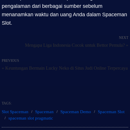
pengalaman dari berbagai sumber sebelum
menanamkan waktu dan uang Anda dalam Spaceman
Slot.
NEXT
Mengapa Liga Indonesia Cocok untuk Bettor Pemula? »
PREVIOUS
« Keuntungan Bermain Lucky Neko di Situs Judi Online Terpercaya
TAGS:
Slot Spaceman
Spaceman
Spaceman Demo
Spaceman Slot
spaceman slot pragmatic