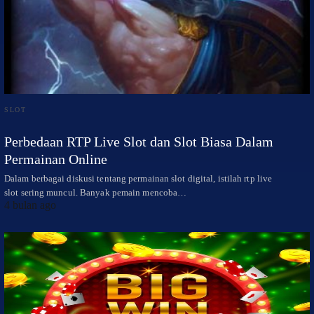
SLOT
Perbedaan RTP Live Slot dan Slot Biasa Dalam
Permainan Online
Dalam berbagai diskusi tentang permainan slot digital, istilah rtp live
slot sering muncul. Banyak pemain mencoba…
4 bulan ago