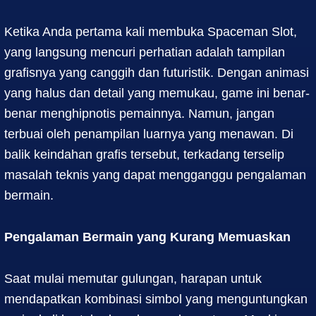
Ketika Anda pertama kali membuka Spaceman Slot,
yang langsung mencuri perhatian adalah tampilan
grafisnya yang canggih dan futuristik. Dengan animasi
yang halus dan detail yang memukau, game ini benar-
benar menghipnotis pemainnya. Namun, jangan
terbuai oleh penampilan luarnya yang menawan. Di
balik keindahan grafis tersebut, terkadang terselip
masalah teknis yang dapat mengganggu pengalaman
bermain.
Pengalaman Bermain yang Kurang Memuaskan
Saat mulai memutar gulungan, harapan untuk
mendapatkan kombinasi simbol yang menguntungkan