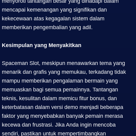
menyoroti tantangan besar yang dihadapi dalam
mencapai kemenangan yang signifikan dan
kekecewaan atas kegagalan sistem dalam
memberikan pengembalian yang adil.
Kesimpulan yang Menyakitkan
Spaceman Slot, meskipun menawarkan tema yang
menarik dan grafis yang memukau, terkadang tidak
mampu memberikan pengalaman bermain yang
memuaskan bagi semua pemainnya. Tantangan
teknis, kesulitan dalam memicu fitur bonus, dan
keterbatasan dalam versi demo menjadi beberapa
faktor yang menyebabkan banyak pemain merasa
kecewa dan frustrasi. Jika Anda ingin mencoba
sendiri, pastikan untuk mempertimbangkan