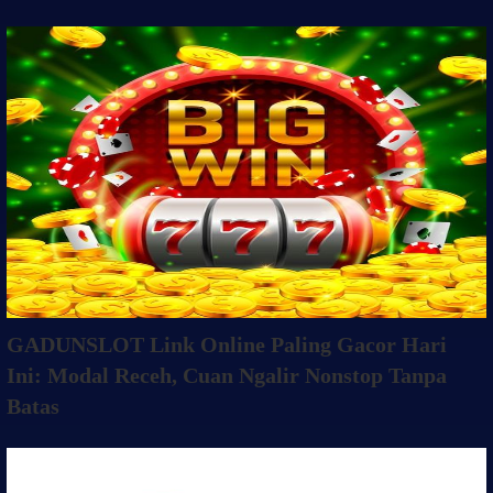
GADUNSLOT Link Online Paling Gacor Hari
Ini: Modal Receh, Cuan Ngalir Nonstop Tanpa
Batas