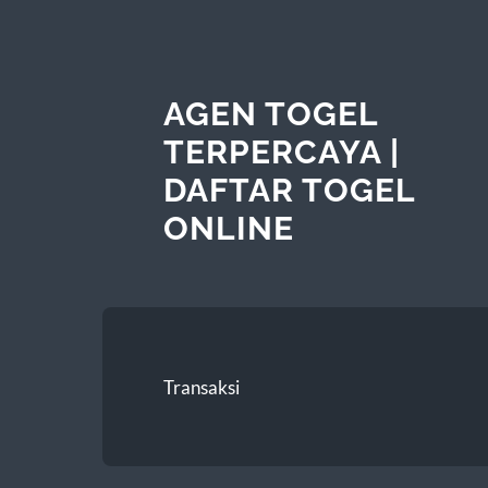
AGEN TOGEL
TERPERCAYA |
DAFTAR TOGEL
ONLINE
Transaksi