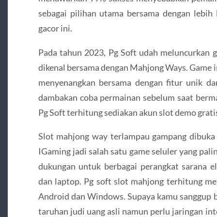
sebagai pilihan utama bersama dengan lebih
gacor ini.
Pada tahun 2023, Pg Soft udah meluncurkan g
dikenal bersama dengan Mahjong Ways. Game i
menyenangkan bersama dengan fitur unik da
dambakan coba permainan sebelum saat berm
Pg Soft terhitung sediakan akun slot demo grati
Slot mahjong way terlampau gampang dibuka 
IGaming jadi salah satu game seluler yang pal
dukungan untuk berbagai perangkat sarana ele
dan laptop. Pg soft slot mahjong terhitung m
Android dan Windows. Supaya kamu sanggup
taruhan judi uang asli namun perlu jaringan i