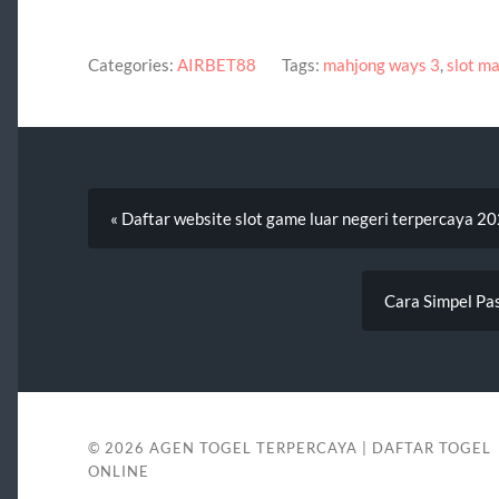
Categories:
AIRBET88
Tags:
mahjong ways 3
,
slot m
« Daftar website slot game luar negeri terpercaya 2
Cara Simpel Pas
© 2026
AGEN TOGEL TERPERCAYA | DAFTAR TOGEL
ONLINE