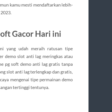
amun kamu mesti mendaftarkan lebih-
 2023.
ft Gacor Hari ini
ini yang udah meraih ratusan tipe
ier demo slot anti lag meringkas atau
 pg soft demo anti lag gratis tanpa
 slot anti lag terlengkap dan gratis,
ercaya mengenai tipe permainan demo
angan tertinggi tentunya.