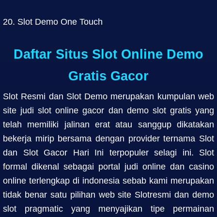
20. Slot Demo One Touch
Daftar Situs Slot Online Demo
Gratis Gacor
Slot Resmi dan Slot Demo merupakan kumpulan web
site judi slot online gacor dan demo slot gratis yang
telah memiliki jalinan erat atau sanggup dikatakan
bekerja mirip bersama dengan provider ternama Slot
dan Slot Gacor Hari Ini terpopuler selagi ini. Slot
formal dikenal sebagai portal judi online dan casino
online terlengkap di indonesia sebab kami merupakan
tidak benar satu pilihan web site Slotresmi dan demo
slot pragmatic yang menyajikan tipe permainan