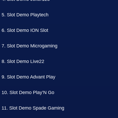
5. Slot Demo Playtech
6. Slot Demo ION Slot
7. Slot Demo Microgaming
8. Slot Demo Live22
9. Slot Demo Advant Play
10. Slot Demo Play’N Go
11. Slot Demo Spade Gaming