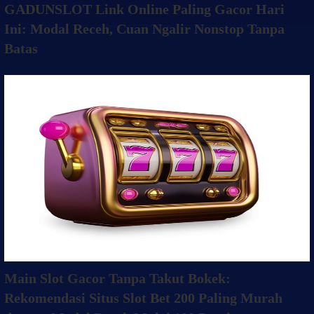
GADUNSLOT Link Online Paling Gacor Hari
Ini: Modal Receh, Cuan Ngalir Nonstop Tanpa
Batas
Main Slot Gacor Tanpa Takut Bokek:
Rekomendasi Situs Slot Bet 200 Paling Murah