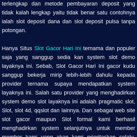
terlengkap dan metode pembayaran deposit yang
tidak kalah lengkap yaitu tidak benar satu contohnya
ialah slot deposit dana dan slot deposit pulsa tanpa
potongan.
Hanya Situs
Slot Gacor Hari Ini
ternama dan populer
saja yang sanggup sedia kan system slot demo
layaknya ini. Sebab, Slot Gacor Hari Ini gacor kudu
sanggup bekerja mirip lebih-lebih dahulu kepada
provider ternama supaya mendapatkan system
layaknya ini. Salah satu provider yang menghadirkan
system demo slot layaknya ini adalah pragmatic slot,
Slot, slot 4d, qqslot dan lainnya. Dan sebagai web site
slot gacor maupun Slot formal kami berhasil
menghadirkan system selanjutnya untuk member