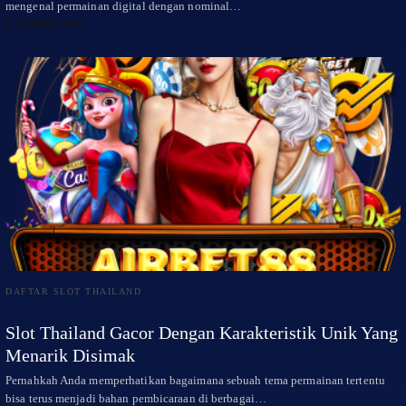
mengenal permainan digital dengan nominal…
2 minggu ago
DAFTAR SLOT THAILAND
Slot Thailand Gacor Dengan Karakteristik Unik Yang
Menarik Disimak
Pernahkah Anda memperhatikan bagaimana sebuah tema permainan tertentu
bisa terus menjadi bahan pembicaraan di berbagai…