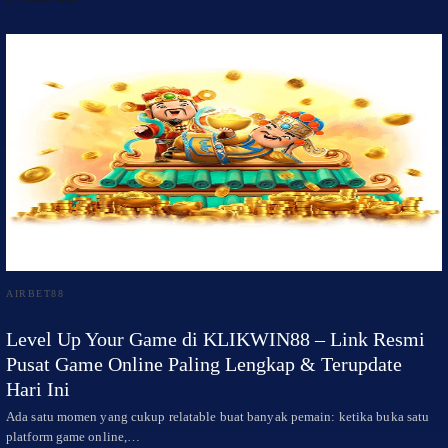
AIRBET88
Level Up Your Game di KLIKWIN88 – Link Resmi
Pusat Game Online Paling Lengkap & Terupdate
Hari Ini
Ada satu momen yang cukup relatable buat banyak pemain: ketika buka satu
platform game online,…