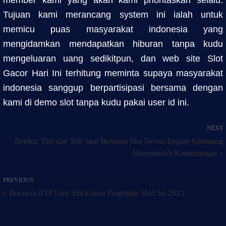
member kami yang akan kami prioritaskan selalu.
Tujuan kami merancang system ini ialah untuk
memicu puas masyarakat indonesia yang
mengidamkan mendapatkan hiburan tanpa kudu
mengeluaran uang sedikitpun, dan web site Slot
Gacor Hari Ini terhitung meminta supaya masyarakat
indonesia sanggup berpartisipasi bersama dengan
kami di demo slot tanpa kudu pakai user id ini.
NEXT
Berikut Tips dan Trik Saat Bermain Slot Nexus Engine Gampang
Memperoleh Kemenangan »
PREVIOUS
« Bocoran RTP Live Slot Gacor Pragmatic Hari Ini 2023