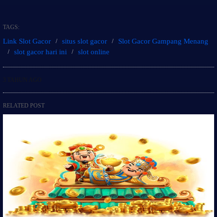
TAGS:
Link Slot Gacor
situs slot gacor
Slot Gacor Gampang Menang
slot gacor hari ini
slot online
3 TAHUN AGO
RELATED POST