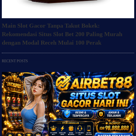
Main Slot Gacor Tanpa Takut Bokek:
Rekomendasi Situs Slot Bet 200 Paling Murah
dengan Modal Receh Mulai 100 Perak
RECENT POSTS