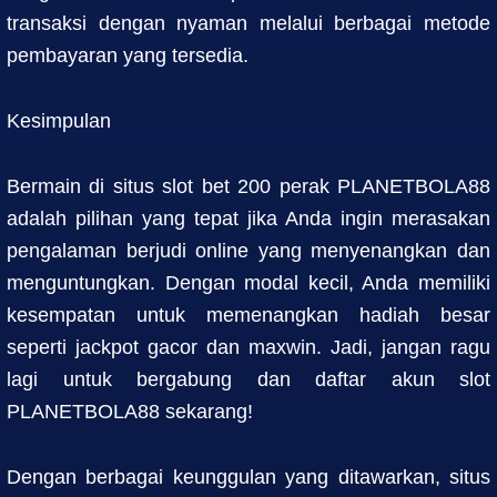
transaksi dengan nyaman melalui berbagai metode
pembayaran yang tersedia.
Kesimpulan
Bermain di situs slot bet 200 perak PLANETBOLA88
adalah pilihan yang tepat jika Anda ingin merasakan
pengalaman berjudi online yang menyenangkan dan
menguntungkan. Dengan modal kecil, Anda memiliki
kesempatan untuk memenangkan hadiah besar
seperti jackpot gacor dan maxwin. Jadi, jangan ragu
lagi untuk bergabung dan daftar akun slot
PLANETBOLA88 sekarang!
Dengan berbagai keunggulan yang ditawarkan, situs