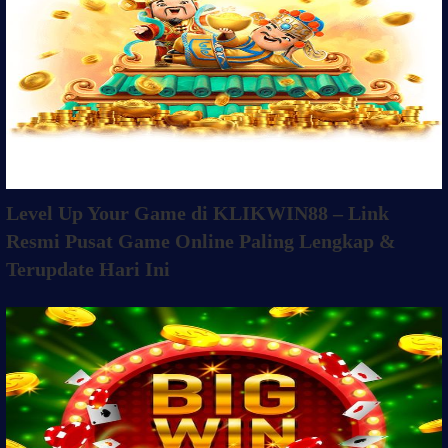
Level Up Your Game di KLIKWIN88 – Link
Resmi Pusat Game Online Paling Lengkap &
Terupdate Hari Ini