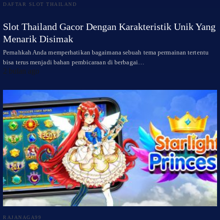
DAFTAR SLOT THAILAND
Slot Thailand Gacor Dengan Karakteristik Unik Yang
Menarik Disimak
Pernahkah Anda memperhatikan bagaimana sebuah tema permainan tertentu
bisa terus menjadi bahan pembicaraan di berbagai…
2 bulan ago
RAJANAGA99