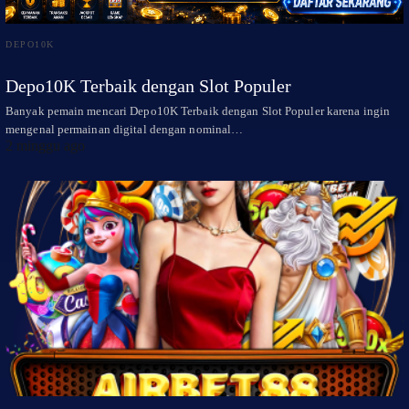
DEPO10K
Depo10K Terbaik dengan Slot Populer
Banyak pemain mencari Depo10K Terbaik dengan Slot Populer karena ingin
mengenal permainan digital dengan nominal…
2 minggu ago