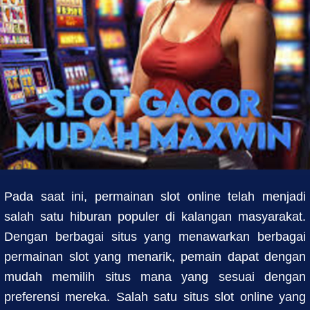
Pada saat ini, permainan slot online telah menjadi
salah satu hiburan populer di kalangan masyarakat.
Dengan berbagai situs yang menawarkan berbagai
permainan slot yang menarik, pemain dapat dengan
mudah memilih situs mana yang sesuai dengan
preferensi mereka. Salah satu situs slot online yang