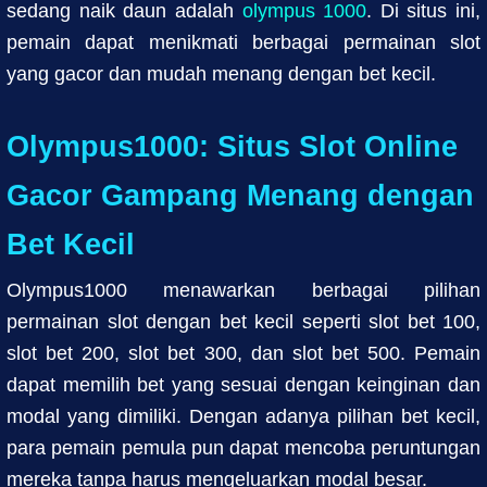
sedang naik daun adalah
olympus 1000
. Di situs ini,
pemain dapat menikmati berbagai permainan slot
yang gacor dan mudah menang dengan bet kecil.
Olympus1000: Situs Slot Online
Gacor Gampang Menang dengan
Bet Kecil
Olympus1000 menawarkan berbagai pilihan
permainan slot dengan bet kecil seperti slot bet 100,
slot bet 200, slot bet 300, dan slot bet 500. Pemain
dapat memilih bet yang sesuai dengan keinginan dan
modal yang dimiliki. Dengan adanya pilihan bet kecil,
para pemain pemula pun dapat mencoba peruntungan
mereka tanpa harus mengeluarkan modal besar.