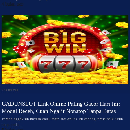
4 bulan ago
AIRBET88
GADUNSLOT Link Online Paling Gacor Hari Ini:
Modal Receh, Cuan Ngalir Nonstop Tanpa Batas
Pernah nggak sih merasa kalau main slot online itu kadang terasa naik turun
tanpa pola…
5 bulan ago