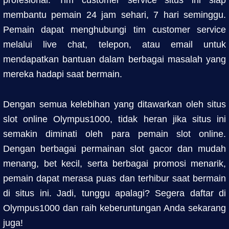
profesional. Tim customer service situs ini siap
membantu pemain 24 jam sehari, 7 hari seminggu.
Pemain dapat menghubungi tim customer service
melalui live chat, telepon, atau email untuk
mendapatkan bantuan dalam berbagai masalah yang
mereka hadapi saat bermain.
Dengan semua kelebihan yang ditawarkan oleh situs
slot online Olympus1000, tidak heran jika situs ini
semakin diminati oleh para pemain slot online.
Dengan berbagai permainan slot gacor dan mudah
menang, bet kecil, serta berbagai promosi menarik,
pemain dapat merasa puas dan terhibur saat bermain
di situs ini. Jadi, tunggu apalagi? Segera daftar di
Olympus1000 dan raih keberuntungan Anda sekarang
juga!