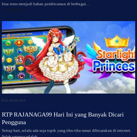
bisa terus menjadi bahan pembicaraan di berbagai…
2 bulan ago
RAJANAGA99
RTP RAJANAGA99 Hari Ini yang Banyak Dicari
Pengguna
Setiap hari, selalu ada saja topik yang tiba-tiba ramai dibicarakan di internet.
Salah satunya adalah…