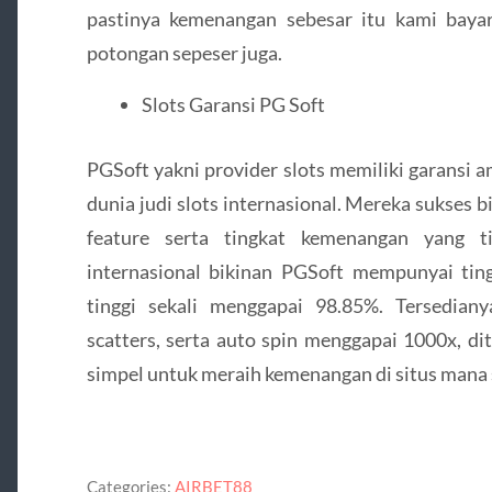
pastinya kemenangan sebesar itu kami baya
potongan sepeser juga.
Slots Garansi PG Soft
PGSoft yakni provider slots memiliki garansi 
dunia judi slots internasional. Mereka sukses 
feature serta tingkat kemenangan yang ti
internasional bikinan PGSoft mempunyai tin
tinggi sekali menggapai 98.85%. Tersedianya
scatters, serta auto spin menggapai 1000x, d
simpel untuk meraih kemenangan di situs mana s
Categories:
AIRBET88