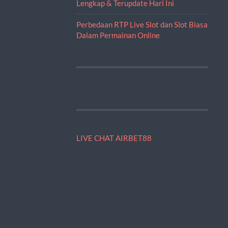
Lengkap & Terupdate Hari Ini
Perbedaan RTP Live Slot dan Slot Biasa
Dalam Permainan Online
LIVE CHAT AIRBET88