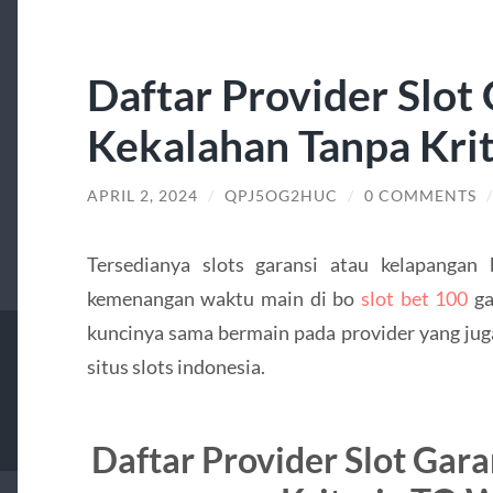
Daftar Provider Slot 
Kekalahan Tanpa Krit
APRIL 2, 2024
/
QPJ5OG2HUC
/
0 COMMENTS
Tersedianya slots garansi atau kelapanga
kemenangan waktu main di bo
slot bet 100
ga
kuncinya sama bermain pada provider yang jug
situs slots indonesia.
Daftar Provider Slot Gar