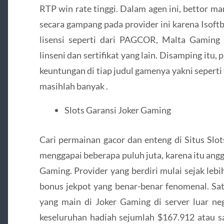
RTP win rate tinggi. Dalam agen ini, bettor 
secara gampang pada provider ini karena Isof
lisensi seperti dari PAGCOR, Malta Gaming 
linseni dan sertifikat yang lain. Disamping itu, 
keuntungan di tiap judul gamenya yakni seperti f
masihlah banyak .
Slots Garansi Joker Gaming
Cari permainan gacor dan enteng di Situs Slo
menggapai beberapa puluh juta, karena itu angg
Gaming. Provider yang berdiri mulai sejak leb
bonus jekpot yang benar-benar fenomenal. Sat
yang main di Joker Gaming di server luar ne
keseluruhan hadiah sejumlah $167.912 atau s