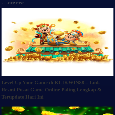
RELATED POST
Level Up Your Game di KLIKWIN88 – Link
Resmi Pusat Game Online Paling Lengkap &
Terupdate Hari Ini