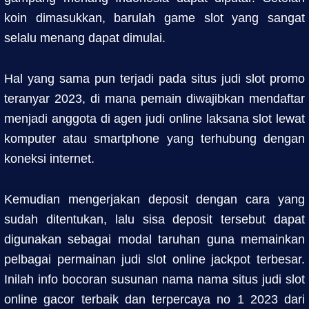
koin dimasukkan, barulah game slot yang sangat
selalu menang dapat dimulai.
Hal yang sama pun terjadi pada situs judi slot promo
teranyar 2023, di mana pemain diwajibkan mendaftar
menjadi anggota di agen judi online laksana slot lewat
komputer atau smartphone yang terhubung dengan
koneksi internet.
Kemudian mengerjakan deposit dengan cara yang
sudah ditentukan, lalu sisa deposit tersebut dapat
digunakan sebagai modal taruhan guna memainkan
pelbagai permainan judi slot online jackpot terbesar.
Inilah info bocoran susunan nama nama situs judi slot
online gacor terbaik dan terpercaya no 1 2023 dari