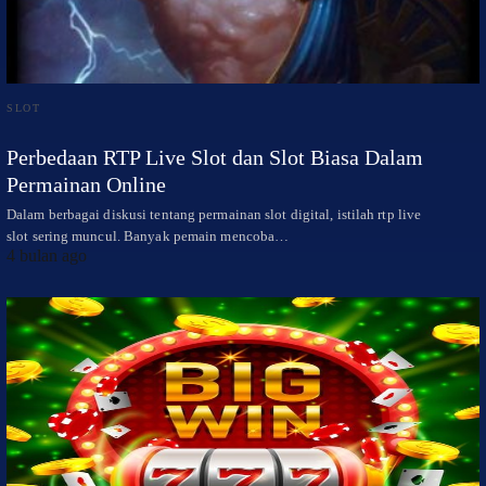
SLOT
Perbedaan RTP Live Slot dan Slot Biasa Dalam
Permainan Online
Dalam berbagai diskusi tentang permainan slot digital, istilah rtp live
slot sering muncul. Banyak pemain mencoba…
4 bulan ago