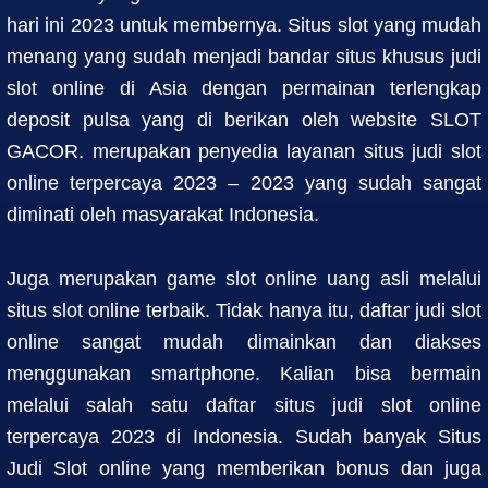
hari ini 2023 untuk membernya. Situs slot yang mudah
menang yang sudah menjadi bandar situs khusus judi
slot online di Asia dengan permainan terlengkap
deposit pulsa yang di berikan oleh website SLOT
GACOR. merupakan penyedia layanan situs judi slot
online terpercaya 2023 – 2023 yang sudah sangat
diminati oleh masyarakat Indonesia.
Juga merupakan game slot online uang asli melalui
situs slot online terbaik. Tidak hanya itu, daftar judi slot
online sangat mudah dimainkan dan diakses
menggunakan smartphone. Kalian bisa bermain
melalui salah satu daftar situs judi slot online
terpercaya 2023 di Indonesia. Sudah banyak Situs
Judi Slot online yang memberikan bonus dan juga