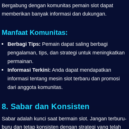
Bergabung dengan komunitas pemain slot dapat
memberikan banyak informasi dan dukungan.
Manfaat Komunitas:
Berbagi Tips:
Pemain dapat saling berbagi
pengalaman, tips, dan strategi untuk meningkatkan
permainan.
Informasi Terkini:
Anda dapat mendapatkan
informasi tentang mesin slot terbaru dan promosi
dari anggota komunitas.
8. Sabar dan Konsisten
Sabar adalah kunci saat bermain slot. Jangan terburu-
buru dan tetap konsisten dengan strategi yang telah