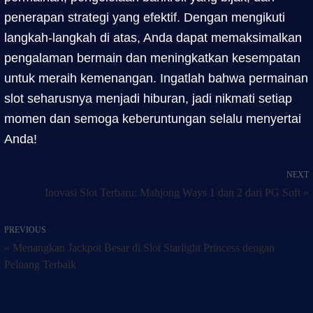
penerapan strategi yang efektif. Dengan mengikuti
langkah-langkah di atas, Anda dapat memaksimalkan
pengalaman bermain dan meningkatkan kesempatan
untuk meraih kemenangan. Ingatlah bahwa permainan
slot seharusnya menjadi hiburan, jadi nikmati setiap
momen dan semoga keberuntungan selalu menyertai
Anda!
NEXT
Inovasi Slot Terbaru: Mahjong Ways 1 dan 2 dari PG Soft »
PREVIOUS
« Menangkan Jackpot Besar di Slot Starlight Princess dengan
Peluang Terbaik