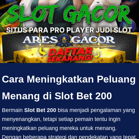
Cara Meningkatkan Peluang
Menang di Slot Bet 200
Bermain
Slot Bet 200
bisa menjadi pengalaman yang
menyenangkan, tetapi setiap pemain tentu ingin
meningkatkan peluang mereka untuk menang.
Dengan beberapa strategi dan pendekatan yang tepat,