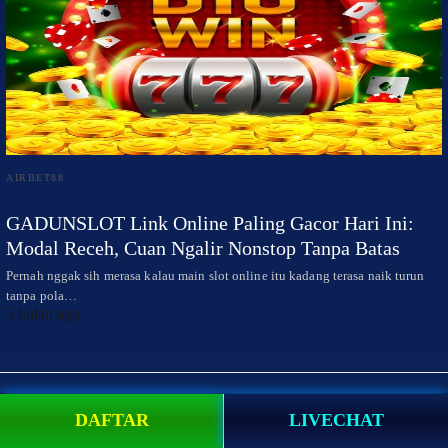
AIRBET88
GADUNSLOT Link Online Paling Gacor Hari Ini:
Modal Receh, Cuan Ngalir Nonstop Tanpa Batas
Pernah nggak sih merasa kalau main slot online itu kadang terasa naik turun
tanpa pola…
5 bulan ago
DAFTAR
LIVECHAT
agentogel-terpercaya.com