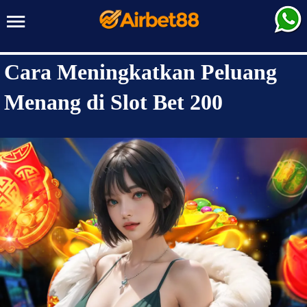
AIRBET88
Cara Meningkatkan Peluang
Menang di Slot Bet 200