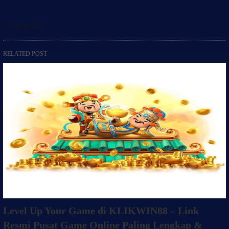
2 TAHUN AGO
RELATED POST
Level Up Your Game di KLIKWIN88 – Link
Resmi Pusat Game Online Paling Lengkap &