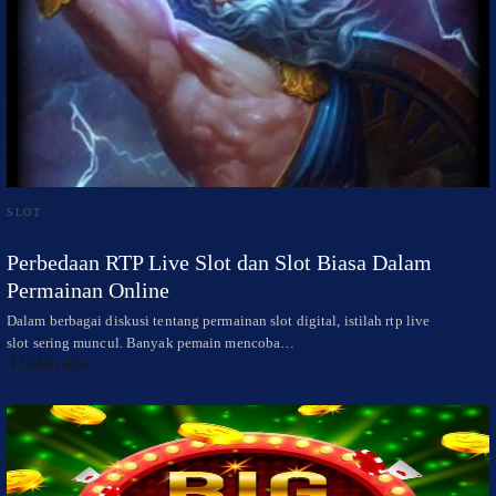
SLOT
Perbedaan RTP Live Slot dan Slot Biasa Dalam
Permainan Online
Dalam berbagai diskusi tentang permainan slot digital, istilah rtp live
slot sering muncul. Banyak pemain mencoba…
4 bulan ago