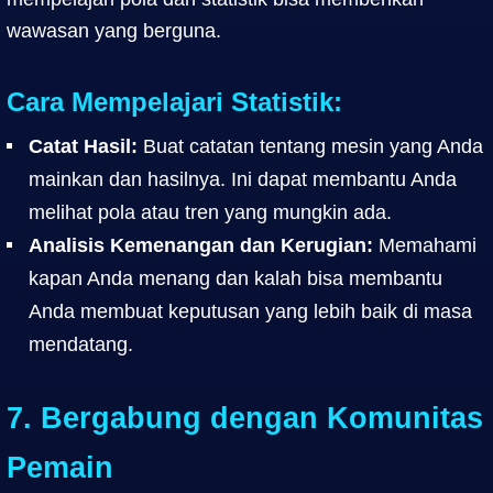
wawasan yang berguna.
Cara Mempelajari Statistik:
Catat Hasil:
Buat catatan tentang mesin yang Anda
mainkan dan hasilnya. Ini dapat membantu Anda
melihat pola atau tren yang mungkin ada.
Analisis Kemenangan dan Kerugian:
Memahami
kapan Anda menang dan kalah bisa membantu
Anda membuat keputusan yang lebih baik di masa
mendatang.
7. Bergabung dengan Komunitas
Pemain