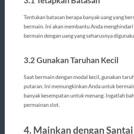
3.1 Tetapkan Batasan
Tentukan batasan berapa banyak uang yang ber
bermain. Ini akan membantu Anda menghindari 
bermain dengan uang yang seharusnya digunaka
3.2 Gunakan Taruhan Kecil
Saat bermain dengan modal kecil, gunakan taruha
putaran. Ini memungkinkan Anda untuk bermain
banyak kesempatan untuk menang. Ingatlah bah
permainan slot.
4. Mainkan dengan Santai