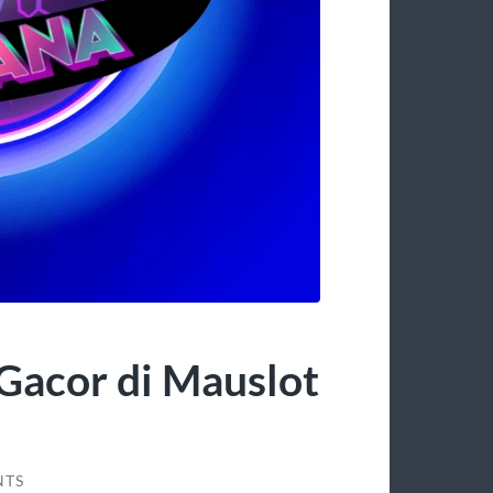
Gacor di Mauslot
NTS