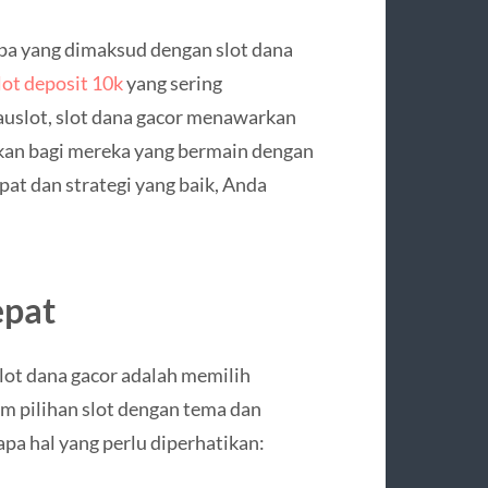
pa yang dimaksud dengan slot dana
lot deposit 10k
yang sering
slot, slot dana gacor menawarkan
kan bagi mereka yang bermain dengan
at dan strategi yang baik, Anda
epat
lot dana gacor adalah memilih
m pilihan slot dengan tema dan
pa hal yang perlu diperhatikan: