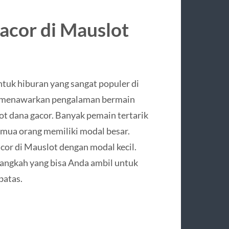
acor di Mauslot
ntuk hiburan yang sangat populer di
ng menawarkan pengalaman bermain
ot dana gacor. Banyak pemain tertarik
mua orang memiliki modal besar.
cor di Mauslot dengan modal kecil.
langkah yang bisa Anda ambil untuk
batas.