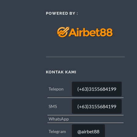
POWERED BY :
KONTAK KAMI
(+63)3155684199
Telepon
(+63)3155684199
SMS
WhatsApp
@airbet88
Telegram