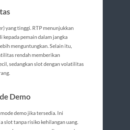
tas
er) yang tinggi. RTP menunjukkan
ali kepada pemain dalam jangka
lebih menguntungkan. Selain itu,
latilitas rendah memberikan
il, sedangkan slot dengan volatilitas
rang.
ode Demo
mode demo jika tersedia. Ini
lot tanpa risiko kehilangan uang.