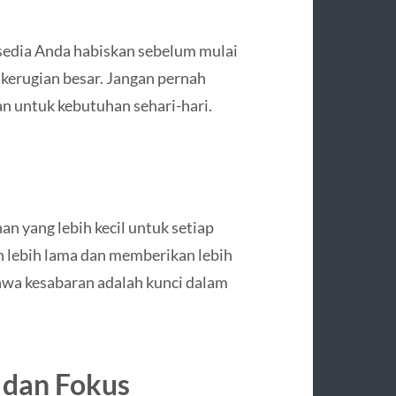
sedia Anda habiskan sebelum mulai
kerugian besar. Jangan pernah
n untuk kebutuhan sehari-hari.
n yang lebih kecil untuk setiap
 lebih lama dan memberikan lebih
wa kesabaran adalah kunci dalam
 dan Fokus