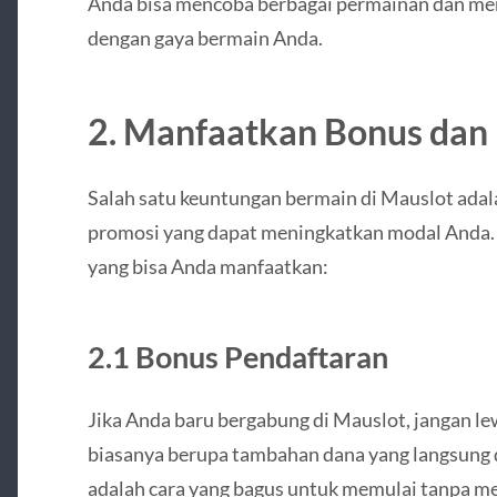
Anda bisa mencoba berbagai permainan dan me
dengan gaya bermain Anda.
2. Manfaatkan Bonus dan
Salah satu keuntungan bermain di Mauslot adal
promosi yang dapat meningkatkan modal Anda. 
yang bisa Anda manfaatkan:
2.1 Bonus Pendaftaran
Jika Anda baru bergabung di Mauslot, jangan le
biasanya berupa tambahan dana yang langsung 
adalah cara yang bagus untuk memulai tanpa m