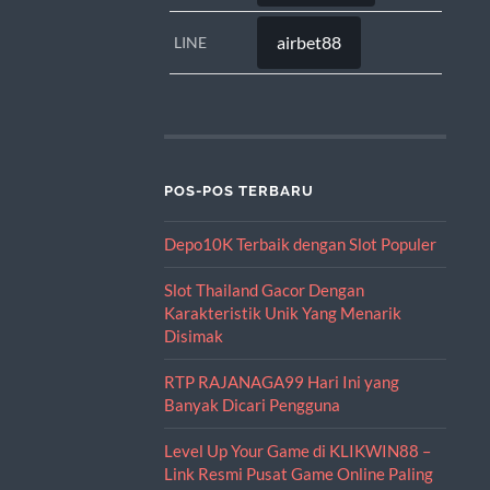
airbet88
LINE
POS-POS TERBARU
Depo10K Terbaik dengan Slot Populer
Slot Thailand Gacor Dengan
Karakteristik Unik Yang Menarik
Disimak
RTP RAJANAGA99 Hari Ini yang
Banyak Dicari Pengguna
Level Up Your Game di KLIKWIN88 –
Link Resmi Pusat Game Online Paling