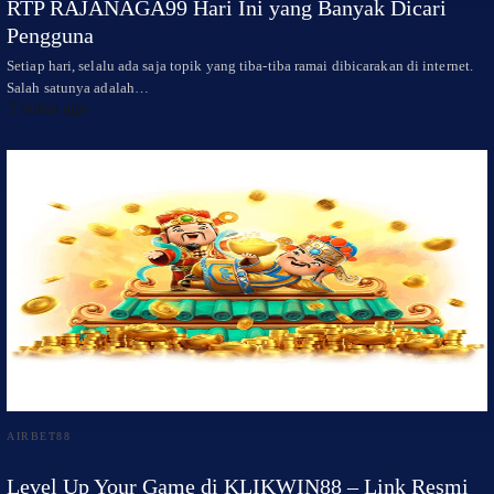
RTP RAJANAGA99 Hari Ini yang Banyak Dicari
Pengguna
Setiap hari, selalu ada saja topik yang tiba-tiba ramai dibicarakan di internet.
Salah satunya adalah…
3 bulan ago
AIRBET88
Level Up Your Game di KLIKWIN88 – Link Resmi