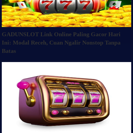
GADUNSLOT Link Online Paling Gacor Hari
Ini: Modal Receh, Cuan Ngalir Nonstop Tanpa
Batas