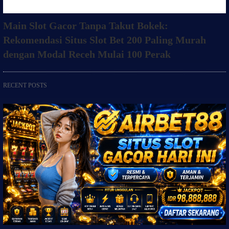
Main Slot Gacor Tanpa Takut Bokek:
Rekomendasi Situs Slot Bet 200 Paling Murah
dengan Modal Receh Mulai 100 Perak
RECENT POSTS