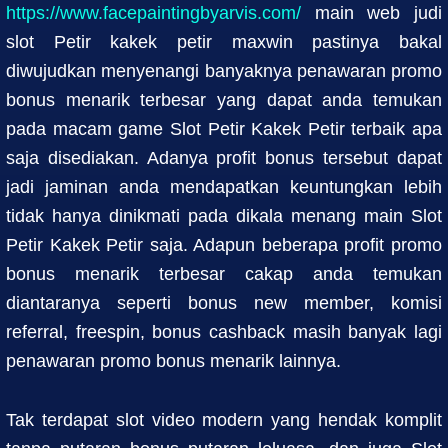
https://www.facepaintingbyarvis.com/
main web judi
slot Petir kakek petir maxwin pastinya bakal
diwujudkan menyenangi banyaknya penawaran promo
bonus menarik terbesar yang dapat anda temukan
pada macam game Slot Petir Kakek Petir terbaik apa
saja disediakan. Adanya profit bonus tersebut dapat
jadi jaminan anda mendapatkan keuntungkan lebih
tidak hanya dinikmati pada dikala menang main Slot
Petir Kakek Petir saja. Adapun beberapa profit promo
bonus menarik terbesar cakap anda temukan
diantaranya seperti bonus new member, komisi
referral, freespin, bonus cashback masih banyak lagi
penawaran promo bonus menarik lainnya.
Tak terdapat slot video modern yang hendak komplit