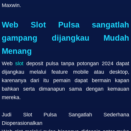
Maxwin.
Web Slot Pulsa sangatlah
gampang dijangkau Mudah
Menang
Web
slot
deposit pulsa tanpa potongan 2024 dapat
dijangkau melalui feature mobile atau desktop,
karenanya dari itu pemain dapat bermain kapan
bahkan serta dimanapun sama dengan kemauan
mereka.
Judi Slot Pulsa Sangatlah Sederhana
Dioperasionalkan