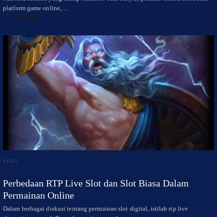
platform game online,…
4 bulan ago
SLOT
Perbedaan RTP Live Slot dan Slot Biasa Dalam
Permainan Online
Dalam berbagai diskusi tentang permainan slot digital, istilah rtp live