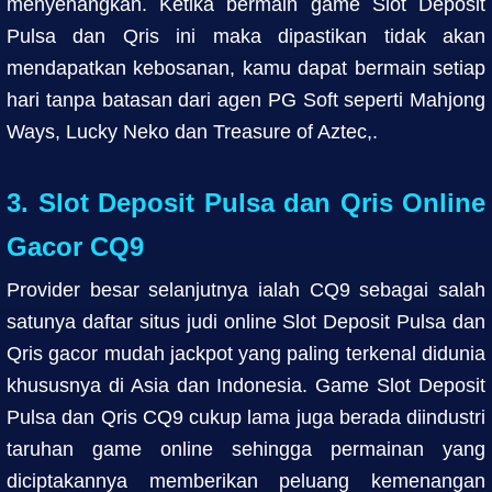
menyenangkan. Ketika bermain game Slot Deposit
Pulsa dan Qris ini maka dipastikan tidak akan
mendapatkan kebosanan, kamu dapat bermain setiap
hari tanpa batasan dari agen PG Soft seperti Mahjong
Ways, Lucky Neko dan Treasure of Aztec,.
3. Slot Deposit Pulsa dan Qris Online
Gacor CQ9
Provider besar selanjutnya ialah CQ9 sebagai salah
satunya daftar situs judi online Slot Deposit Pulsa dan
Qris gacor mudah jackpot yang paling terkenal didunia
khususnya di Asia dan Indonesia. Game Slot Deposit
Pulsa dan Qris CQ9 cukup lama juga berada diindustri
taruhan game online sehingga permainan yang
diciptakannya memberikan peluang kemenangan