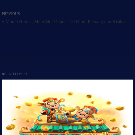
PREVIOUS
« Modal Hemat, Main Slot Deposit 10 Ribu: Peluang dan Risiko
2 TAHUN AGO
RELATED POST