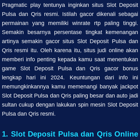
Pragmatic play tentunya inginkan situs Slot Deposit
Pulsa dan Qris resmi. Istilah gacor dikenali sebagai
permainan yang memiliki winrate rtp paling tinggi.
Semakin besarnya persentase tingkat kemenangan
artinya semakin gacor situs Slot Deposit Pulsa dan
Qris resmi itu. Oleh karena itu, situs judi online akan
memberi info penting kepada kamu saat menentukan
game Slot Deposit Pulsa dan Qris gacor bonus
lengkap hari ini 2024. Keuntungan dari info ini
memungkinkannya kamu memenangi banyak jackpot
Slot Deposit Pulsa dan Qris paling besar dan auto jadi
sultan cukup dengan lakukan spin mesin Slot Deposit
Pulsa dan Qris resmi.
1. Slot Deposit Pulsa dan Qris Online