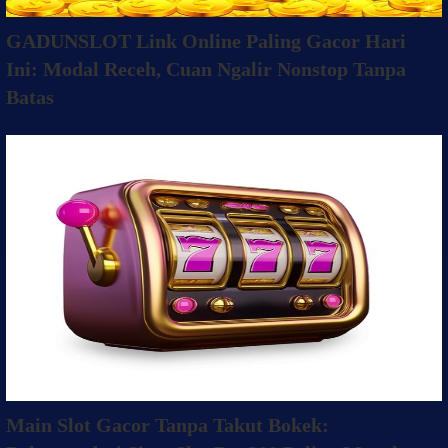
GADUNSLOT Link Online Paling Gacor Hari
Ini: Modal Receh, Cuan Ngalir Nonstop Tanpa
Batas
Main Slot Gacor Tanpa Takut Bokek: