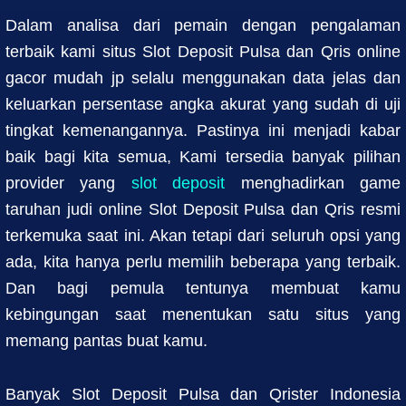
Dalam analisa dari pemain dengan pengalaman
terbaik kami situs Slot Deposit Pulsa dan Qris online
gacor mudah jp selalu menggunakan data jelas dan
keluarkan persentase angka akurat yang sudah di uji
tingkat kemenangannya. Pastinya ini menjadi kabar
baik bagi kita semua, Kami tersedia banyak pilihan
provider yang
slot deposit
menghadirkan game
taruhan judi online Slot Deposit Pulsa dan Qris resmi
terkemuka saat ini. Akan tetapi dari seluruh opsi yang
ada, kita hanya perlu memilih beberapa yang terbaik.
Dan bagi pemula tentunya membuat kamu
kebingungan saat menentukan satu situs yang
memang pantas buat kamu.
Banyak Slot Deposit Pulsa dan Qrister Indonesia