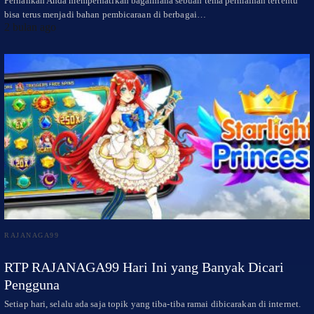
Pernahkah Anda memperhatikan bagaimana sebuah tema permainan tertentu
bisa terus menjadi bahan pembicaraan di berbagai…
2 bulan ago
RAJANAGA99
RTP RAJANAGA99 Hari Ini yang Banyak Dicari
Pengguna
Setiap hari, selalu ada saja topik yang tiba-tiba ramai dibicarakan di internet.