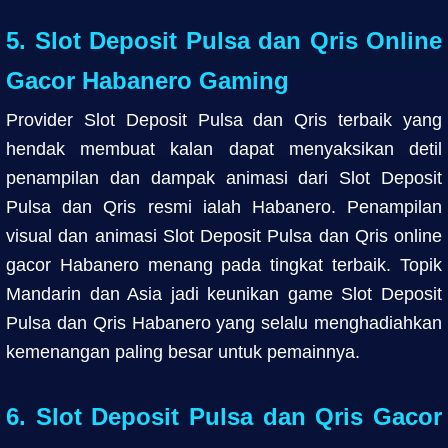
5. Slot Deposit Pulsa dan Qris Online
Gacor Habanero Gaming
Provider Slot Deposit Pulsa dan Qris terbaik yang
hendak membuat kalan dapat menyaksikan detil
penampilan dan dampak animasi dari Slot Deposit
Pulsa dan Qris resmi ialah Habanero. Penampilan
visual dan animasi Slot Deposit Pulsa dan Qris online
gacor Habanero menang pada tingkat terbaik. Topik
Mandarin dan Asia jadi keunikan game Slot Deposit
Pulsa dan Qris Habanero yang selalu menghadiahkan
kemenangan paling besar untuk pemainnya.
6. Slot Deposit Pulsa dan Qris Gacor