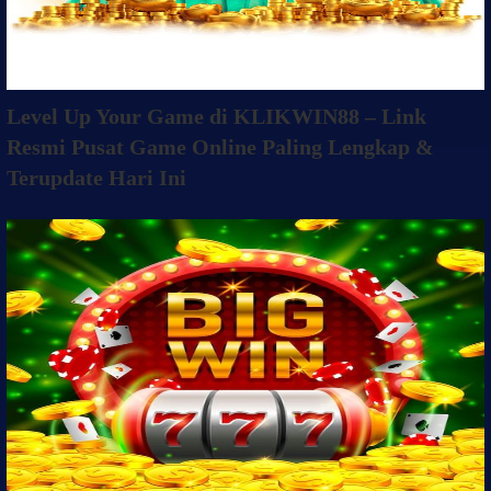
Level Up Your Game di KLIKWIN88 – Link
Resmi Pusat Game Online Paling Lengkap &
Terupdate Hari Ini