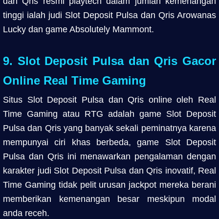
dan Qris resmi playtech dalam jumlah kemenangan
tinggi ialah judi Slot Deposit Pulsa dan Qris Arowanas
Lucky dan game Absolutely Mammont.
9. Slot Deposit Pulsa dan Qris Gacor
Online Real Time Gaming
Situs Slot Deposit Pulsa dan Qris online oleh Real
Time Gaming atau RTG adalah game Slot Deposit
Pulsa dan Qris yang banyak sekali peminatnya karena
mempunyai ciri khas berbeda, game Slot Deposit
Pulsa dan Qris ini menawarkan pengalaman dengan
karakter judi Slot Deposit Pulsa dan Qris inovatif, Real
Time Gaming tidak pelit urusan jackpot mereka berani
memberikan kemenangan besar meskipun modal
anda receh.