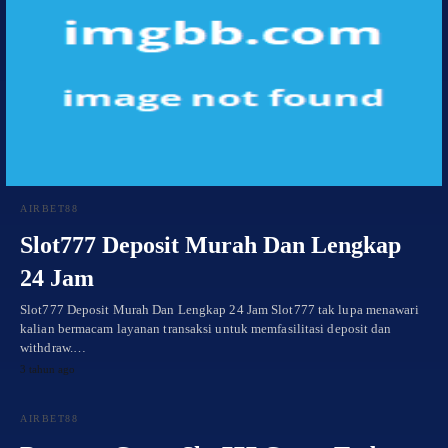
AIRBET88
Slot777 Deposit Murah Dan Lengkap
24 Jam
Slot777 Deposit Murah Dan Lengkap 24 Jam Slot777 tak lupa menawari
kalian bermacam layanan transaksi untuk memfasilitasi deposit dan
withdraw.…
3 tahun ago
AIRBET88