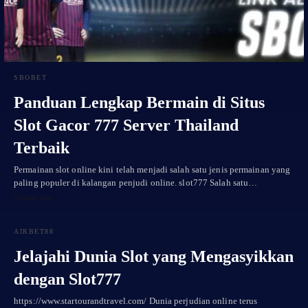
SBOBET
Panduan Lengkap Bermain di Situs
Slot Gacor 777 Server Thailand
Terbaik
Permainan slot online kini telah menjadi salah satu jenis permainan yang
paling populer di kalangan penjudi online. slot777 Salah satu…
2 tahun ago
AIRBET88
Jelajahi Dunia Slot yang Mengasyikkan
dengan Slot777
https://www.startourandtravel.com/ Dunia perjudian online terus