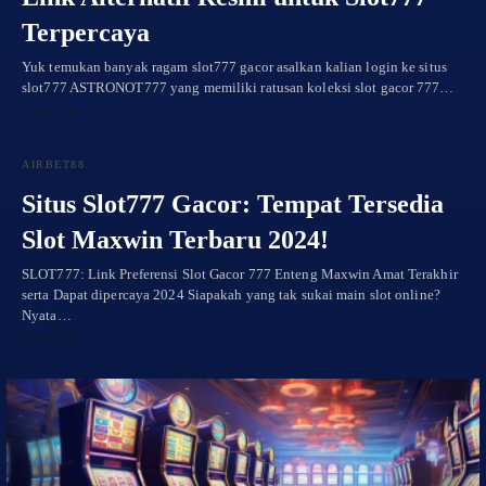
Terpercaya
Yuk temukan banyak ragam slot777 gacor asalkan kalian login ke situs
slot777 ASTRONOT777 yang memiliki ratusan koleksi slot gacor 777…
2 tahun ago
AIRBET88
Situs Slot777 Gacor: Tempat Tersedia
Slot Maxwin Terbaru 2024!
SLOT777: Link Preferensi Slot Gacor 777 Enteng Maxwin Amat Terakhir
serta Dapat dipercaya 2024 Siapakah yang tak sukai main slot online?
Nyata…
2 tahun ago