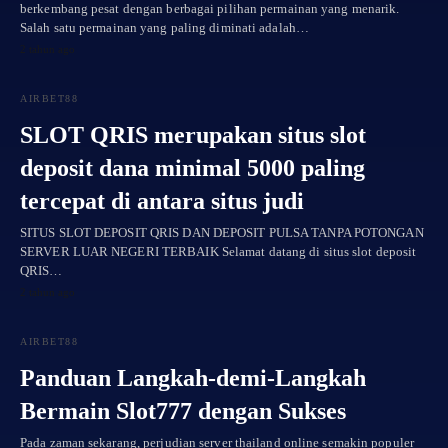
berkembang pesat dengan berbagai pilihan permainan yang menarik.
Salah satu permainan yang paling diminati adalah…
2 tahun ago
AIRBET88
SLOT QRIS merupakan situs slot
deposit dana minimal 5000 paling
tercepat di antara situs judi
SITUS SLOT DEPOSIT QRIS DAN DEPOSIT PULSA TANPA POTONGAN
SERVER LUAR NEGERI TERBAIK Selamat datang di situs slot deposit
QRIS…
2 tahun ago
AIRBET88
Panduan Langkah-demi-Langkah
Bermain Slot777 dengan Sukses
Pada zaman sekarang, perjudian server thailand online semakin populer