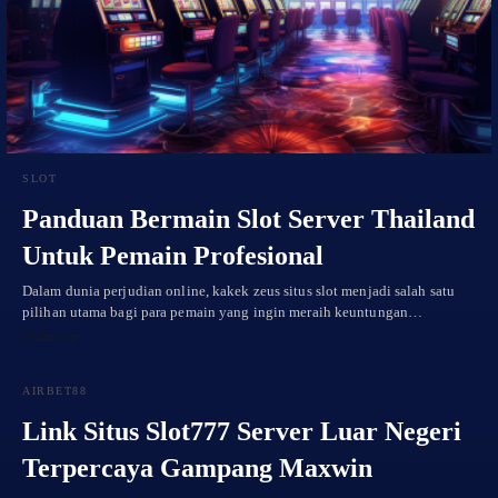
SLOT
Panduan Bermain Slot Server Thailand
Untuk Pemain Profesional
Dalam dunia perjudian online, kakek zeus situs slot menjadi salah satu
pilihan utama bagi para pemain yang ingin meraih keuntungan…
2 tahun ago
AIRBET88
Link Situs Slot777 Server Luar Negeri
Terpercaya Gampang Maxwin