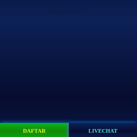
agentogel-terpercaya.com
DAFTAR
LIVECHAT