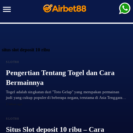
situs slot deposit 10 ribu
SLOT88
Pengertian Tentang Togel dan Cara
Bermainnya
Togel adalah singkatan dari "Toto Gelap" yang merupakan permainan
judi yang cukup populer di beberapa negara, terutama di Asia Tenggara…
2 tahun ago
SLOT88
Situs Slot deposit 10 ribu – Cara