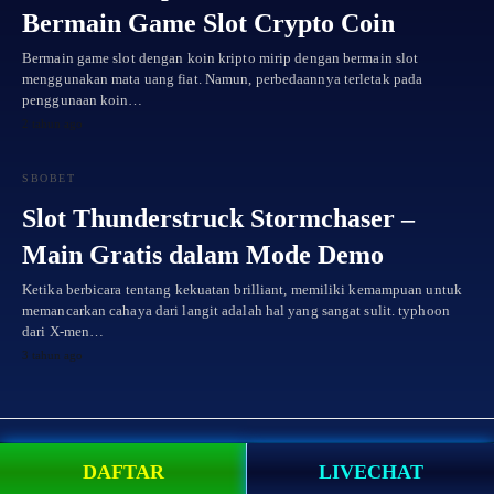
Bermain Game Slot Crypto Coin
Bermain game slot dengan koin kripto mirip dengan bermain slot
menggunakan mata uang fiat. Namun, perbedaannya terletak pada
penggunaan koin…
2 tahun ago
SBOBET
Slot Thunderstruck Stormchaser –
Main Gratis dalam Mode Demo
Ketika berbicara tentang kekuatan brilliant, memiliki kemampuan untuk
memancarkan cahaya dari langit adalah hal yang sangat sulit. typhoon
dari X-men…
3 tahun ago
DAFTAR
LIVECHAT
agentogel-terpercaya.com