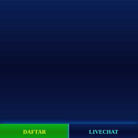
DAFTAR
LIVECHAT