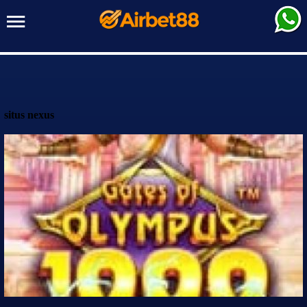
situs nexus