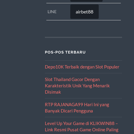
airbet88
LINE
POS-POS TERBARU
Depo10K Terbaik dengan Slot Populer
Slot Thailand Gacor Dengan
Karakteristik Unik Yang Menarik
Disimak
RTP RAJANAGA99 Hari Ini yang
Banyak Dicari Pengguna
Level Up Your Game di KLIKWIN88 –
Link Resmi Pusat Game Online Paling