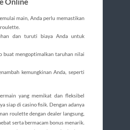
e Online
memulai main, Anda perlu memastikan
roulette.
ruhan dan turuti biaya Anda untuk
o buat mengoptimalkan taruhan nilai
menambah kemungkinan Anda, seperti
bermain yang memikat dan fleksibel
a siap di casino fisik. Dengan adanya
nan roulette dengan dealer langsung,
hebat serta bermacam bonus menarik.