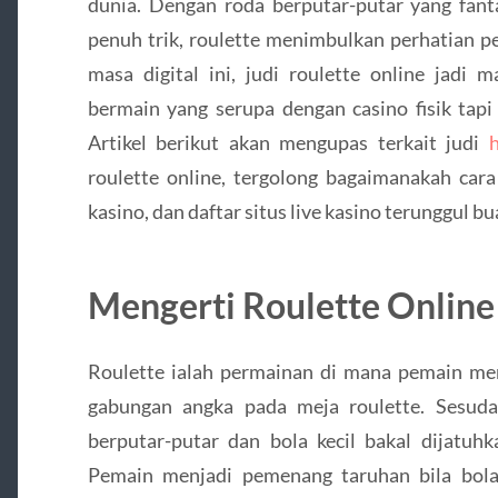
dunia. Dengan roda berputar-putar yang fanta
penuh trik, roulette menimbulkan perhatian 
masa digital ini, judi roulette online jadi
bermain yang serupa dengan casino fisik tap
Artikel berikut akan mengupas terkait judi
roulette online, tergolong bagaimanakah cara
kasino, dan daftar situs live kasino terunggul bua
Mengerti Roulette Online
Roulette ialah permainan di mana pemain m
gabungan angka pada meja roulette. Sesuda
berputar-putar dan bola kecil bakal dijatuhk
Pemain menjadi pemenang taruhan bila bol