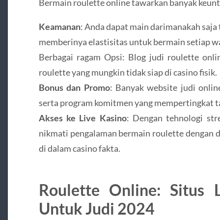
Bermain roulette online tawarkan banyak keunt
Keamanan
: Anda dapat main darimanakah saja ta
memberinya elastisitas untuk bermain setiap 
Berbagai ragam Opsi: Blog judi roulette onl
roulette yang mungkin tidak siap di casino fisik.
Bonus dan Promo
: Banyak website judi onli
serta program komitmen yang mempertingkat ta
Akses ke Live Kasino
: Dengan tehnologi str
nikmati pengalaman bermain roulette dengan d
di dalam casino fakta.
Roulette Online: Situs 
Untuk Judi 2024