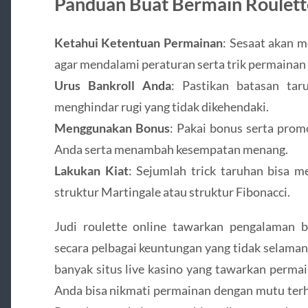
Panduan Buat Bermain Roulett
Ketahui Ketentuan Permainan
: Sesaat akan 
agar mendalami peraturan serta trik permainan 
Urus Bankroll Anda
: Pastikan batasan ta
menghindar rugi yang tidak dikehendaki.
Menggunakan Bonus
: Pakai bonus serta prom
Anda serta menambah kesempatan menang.
Lakukan Kiat
: Sejumlah trick taruhan bisa 
struktur Martingale atau struktur Fibonacci.
Judi roulette online tawarkan pengalaman 
secara pelbagai keuntungan yang tidak selamany
banyak situs live kasino yang tawarkan permai
Anda bisa nikmati permainan dengan mutu ter