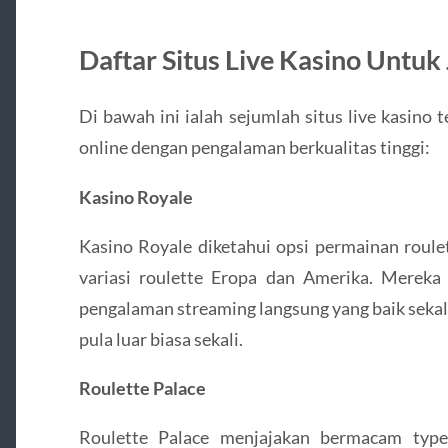
Daftar Situs Live Kasino Untuk 
Di bawah ini ialah sejumlah situs live kasino 
online dengan pengalaman berkualitas tinggi:
Kasino Royale
Kasino Royale diketahui opsi permainan roule
variasi roulette Eropa dan Amerika. Mereka 
pengalaman streaming langsung yang baik seka
pula luar biasa sekali.
Roulette Palace
Roulette Palace menjajakan bermacam type