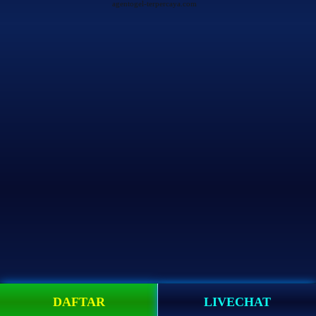
agentogel-terpercaya.com
DAFTAR
LIVECHAT