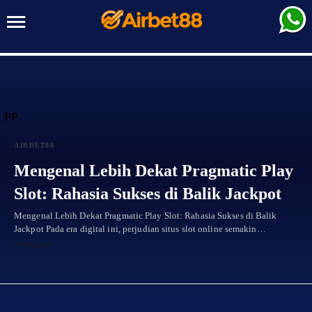
PP
AIRBET88
Mengenal Lebih Dekat Pragmatic Play
Slot: Rahasia Sukses di Balik Jackpot
Mengenal Lebih Dekat Pragmatic Play Slot: Rahasia Sukses di Balik
Jackpot Pada era digital ini, perjudian situs slot online semakin…
2 tahun ago