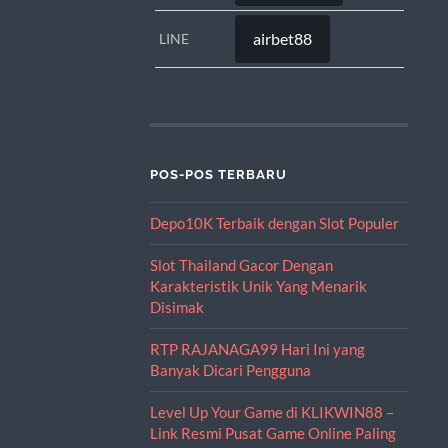
airbet88
LINE
POS-POS TERBARU
Depo10K Terbaik dengan Slot Populer
Slot Thailand Gacor Dengan
Karakteristik Unik Yang Menarik
Disimak
RTP RAJANAGA99 Hari Ini yang
Banyak Dicari Pengguna
Level Up Your Game di KLIKWIN88 –
Link Resmi Pusat Game Online Paling