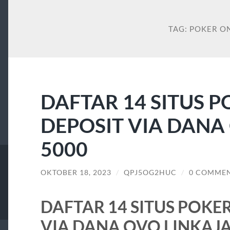
TAG:
POKER O
DAFTAR 14 SITUS P
DEPOSIT VIA DANA
5000
OKTOBER 18, 2023
/
QPJ5OG2HUC
/
0 COMME
DAFTAR 14 SITUS POKE
VIA DANA OVO LINKAJA