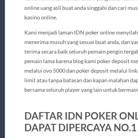
online uang asli buat anda singgahi dan cari mus
kasino online.
Kami menjadi laman IDN poker online menyilah
menerima musuh yang sesuai buat anda, dan yang
terima secara baik seluruh pemain pengin terg
pemain lama karena blog kami poker deposit mel
melalui ovo 5000 dan poker deposit melalui lin
limit atau tanpa batasan dan kapan malahan da
bersama seluruh player yang lain untuk bermain
DAFTAR IDN POKER ONLI
DAPAT DIPERCAYA NO.1