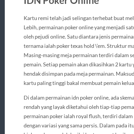
IDN Poker Online
Kartu remi telah jadi selingan terhebat buat m
Lebih, permainan poker online yang menjadi sat
oleh pejudi online. Satu diantara jenis permain
ternama ialah poker texas hold \’em. Struktur m
Masing-masing meja permainan terdiri dalam sed
pemain. Setiap pemain akan dikasihkan 2 kartu 
hendak disimpan pada meja permainan. Maksud
kartu paling tinggi bakal membuat pemain kelua
Di dalam permainan idn poker online, ada skema 
rendah yang layak diketahui oleh tiap-tiap pemai
permainan poker ialah royal flush, terdiri dalam 
dengan variasi yang sama persis. Dalam pada it