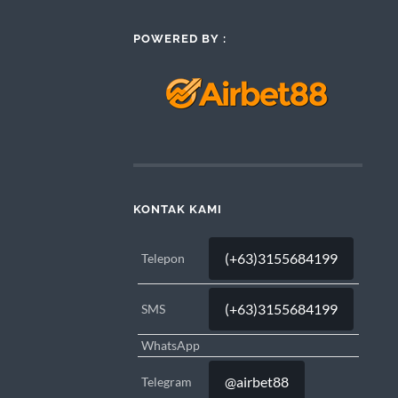
POWERED BY :
KONTAK KAMI
(+63)3155684199
Telepon
(+63)3155684199
SMS
WhatsApp
@airbet88
Telegram