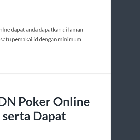
onlne dapat anda dapatkan di laman
 satu pemakai id dengan minimum
 IDN Poker Online
 serta Dapat