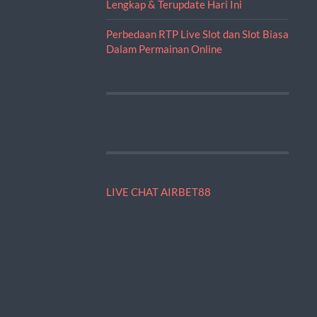
Lengkap & Terupdate Hari Ini
Perbedaan RTP Live Slot dan Slot Biasa
Dalam Permainan Online
LIVE CHAT AIRBET88