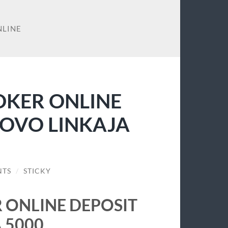
NLINE
OKER ONLINE
 OVO LINKAJA
NTS
/
STICKY
R ONLINE DEPOSIT
 5000