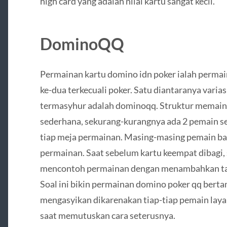
high card yang adalah nilai kartu sangat kecil.
DominoQQ
Permainan kartu domino idn poker ialah permai
ke-dua terkecuali poker. Satu diantaranya vari
termasyhur adalah dominoqq. Struktur memain
sederhana, sekurang-kurangnya ada 2 pemain s
tiap meja permainan. Masing-masing pemain bak
permainan. Saat sebelum kartu keempat dibagi, 
mencontoh permainan dengan menambahkan taru
Soal ini bikin permainan domino poker qq berta
mengasyikan dikarenakan tiap-tiap pemain laya
saat memutuskan cara seterusnya.