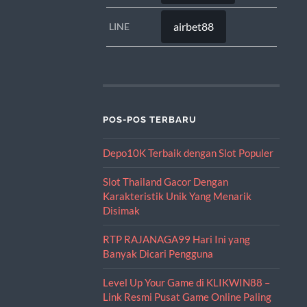
airbet88
LINE
POS-POS TERBARU
Depo10K Terbaik dengan Slot Populer
Slot Thailand Gacor Dengan
Karakteristik Unik Yang Menarik
Disimak
RTP RAJANAGA99 Hari Ini yang
Banyak Dicari Pengguna
Level Up Your Game di KLIKWIN88 –
Link Resmi Pusat Game Online Paling