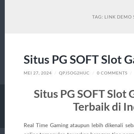
TAG:
LINK DEMO 
Situs PG SOFT Slot G
MEI 27, 2024
/
QPJ5OG2HUC
/
0 COMMENTS
/
Situs PG SOFT Slot 
Terbaik di I
Real Time Gaming ataupun lebih dikenali seb