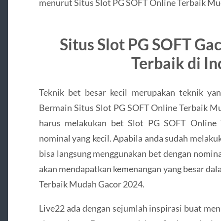
menurut Situs Slot PG SOFT Online Terbaik Mu
Situs Slot PG SOFT Ga
Terbaik di I
Teknik bet besar kecil merupakan teknik ya
Bermain Situs Slot PG SOFT Online Terbaik M
harus melakukan bet Slot PG SOFT Online
nominal yang kecil. Apabila anda sudah melakuk
bisa langsung menggunakan bet dengan nominal 
akan mendapatkan kemenangan yang besar dala
Terbaik Mudah Gacor 2024.
Live22 ada dengan sejumlah inspirasi buat me