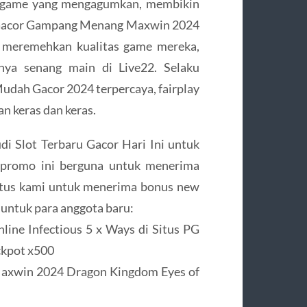
ip game yang mengagumkan, membikin
T Gacor Gampang Menang Maxwin 2024
t meremehkan kualitas game mereka,
nya senang main di Live22. Selaku
udah Gacor 2024 terpercaya, fairplay
n keras dan keras.
di Slot Terbaru Gacor Hari Ini untuk
 promo ini berguna untuk menerima
itus kami untuk menerima bonus new
 untuk para anggota baru:
line Infectious 5 x Ways di Situs PG
kpot x500
axwin 2024 Dragon Kingdom Eyes of