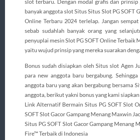
slot terbaru. Dengan modal grafis dan prins
banyak anggota slot Situs Situs Slot PG SOF
Online Terbaru 2024 terlelap. Jangan sempa
sebab sudahlah banyak orang yang selanjut
penyuplai mesin Slot PG SOFT Online Terbaik M
yaitu wujud prinsip yang mereka suarakan denga
Bonus sudah disiapkan oleh Situs slot Agen Ju
para new anggota baru bergabung. Sehingga
anggota baru yang akan bergabung bersama S
anggota, berikut yakni bonus yang kami siapkan
Link Alternatif Bermain Situs PG SOFT Slot On
SOFT Slot Gacor Gampang Menang Maxwin Jac
Situs PG SOFT Slot Gacor Gampang Menang M
Fire™ Terbaik di Indonesia