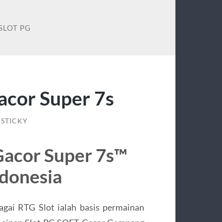
SLOT PG
acor Super 7s
STICKY
Gacor Super 7s™
ndonesia
agai RTG Slot ialah basis permainan