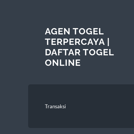
AGEN TOGEL
TERPERCAYA |
DAFTAR TOGEL
ONLINE
Transaksi