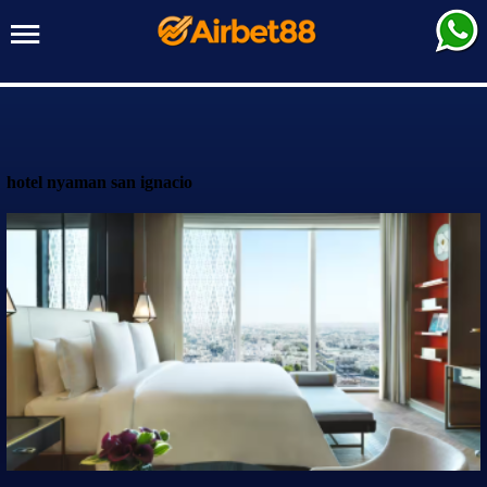
hotel nyaman san ignacio