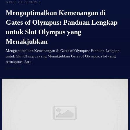
GATES OF OLYMPUS
Mengoptimalkan Kemenangan di
Gates of Olympus: Panduan Lengkap
untuk Slot Olympus yang
Menakjubkan
Mengoptimalkan Kemenangan di Gates of Olympus: Panduan Lengkap
untuk Slot Olympus yang Menakjubkan Gates of Olympus, slot yang
terinspirasi dari…
2 tahun ago