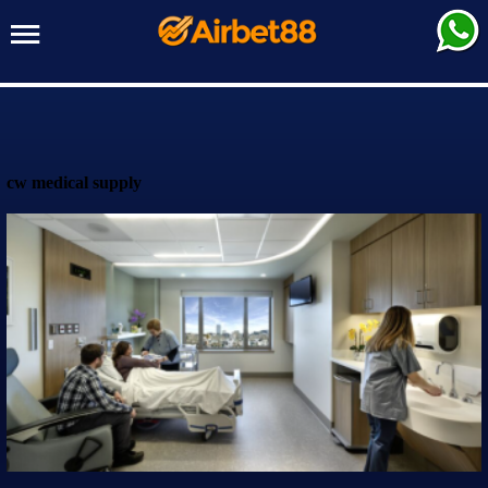
cw medical supply