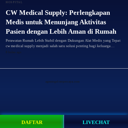
HOSPITAL
CW Medical Supply: Perlengkapan
Medis untuk Menunjang Aktivitas
Pasien dengan Lebih Aman di Rumah
Perawatan Rumah Lebih Stabil dengan Dukungan Alat Medis yang Tepat
cw medical supply menjadi salah satu solusi penting bagi keluarga…
8 bulan ago
agentogel-terpercaya.com
DAFTAR
LIVECHAT