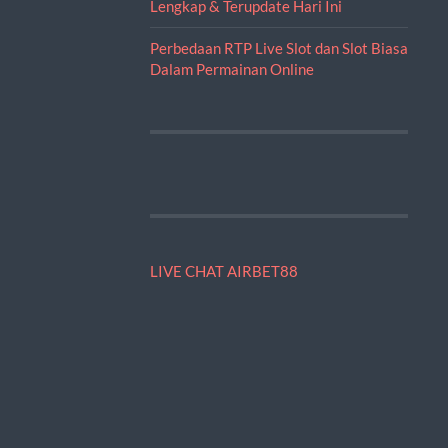
Lengkap & Terupdate Hari Ini
Perbedaan RTP Live Slot dan Slot Biasa
Dalam Permainan Online
LIVE CHAT AIRBET88