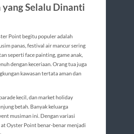
 yang Selalu Dinanti
ter Point begitu populer adalah
sim panas, festival air mancur sering
an seperti face painting, game anak,
enuh dengan keceriaan. Orang tua juga
gkungan kawasan tertata aman dan
 parade kecil, dan market holiday
jung betah. Banyak keluarga
vent musiman ini. Dengan variasi
r at Oyster Point benar-benar menjadi