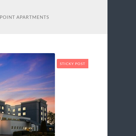
R POINT APARTMENTS
STICKY POST