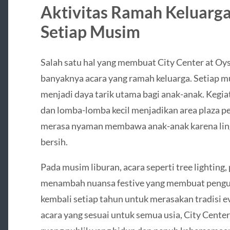
Aktivitas Ramah Keluarga
Setiap Musim
Salah satu hal yang membuat City Center at Oys
banyaknya acara yang ramah keluarga. Setiap mu
menjadi daya tarik utama bagi anak-anak. Kegiat
dan lomba-lomba kecil menjadikan area plaza p
merasa nyaman membawa anak-anak karena lin
bersih.
Pada musim liburan, acara seperti tree lighting,
menambah nuansa festive yang membuat pengun
kembali setiap tahun untuk merasakan tradisi e
acara yang sesuai untuk semua usia, City Cente