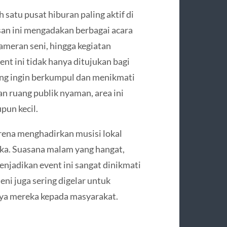
h satu pusat hiburan paling aktif di
an ini mengadakan berbagai acara
pameran seni, hingga kegiatan
nt ini tidak hanya ditujukan bagi
ang ingin berkumpul dan menikmati
an ruang publik nyaman, area ini
pun kecil.
arena menghadirkan musisi lokal
ka. Suasana malam yang hangat,
enjadikan event ini sangat dinikmati
eni juga sering digelar untuk
ya mereka kepada masyarakat.