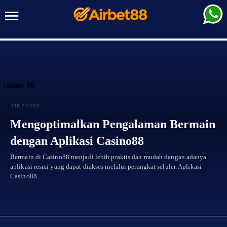
casino 88
AIRBET88
Mengoptimalkan Pengalaman Bermain
dengan Aplikasi Casino88
Bermain di Casino88 menjadi lebih praktis dan mudah dengan adanya
aplikasi resmi yang dapat diakses melalui perangkat seluler. Aplikasi
Casino88…
2 tahun ago